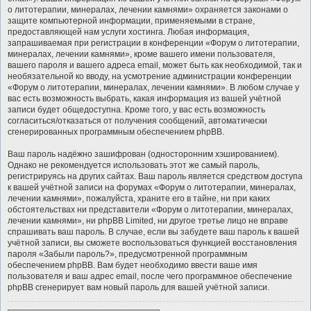
о литотерапии, минералах, лечении камнями» охраняется законами о
защите компьютерной информации, применяемыми в стране,
предоставляющей нам услуги хостинга. Любая информация,
запрашиваемая при регистрации в конференции «Форум о литотерапии,
минералах, лечении камнями», кроме вашего имени пользователя,
вашего пароля и вашего адреса email, может быть как необходимой, так и
необязательной ко вводу, на усмотрение администрации конференции
«Форум о литотерапии, минералах, лечении камнями». В любом случае у
вас есть возможность выбрать, какая информация из вашей учётной
записи будет общедоступна. Кроме того, у вас есть возможность
согласиться/отказаться от получения сообщений, автоматически
сгенерированных программным обеспечением phpBB.
Ваш пароль надёжно зашифрован (односторонним хэшированием).
Однако не рекомендуется использовать этот же самый пароль,
регистрируясь на других сайтах. Ваш пароль является средством доступа
к вашей учётной записи на форумах «Форум о литотерапии, минералах,
лечении камнями», пожалуйста, храните его в тайне, ни при каких
обстоятельствах ни представители «Форум о литотерапии, минералах,
лечении камнями», ни phpBB Limited, ни другое третье лицо не вправе
спрашивать ваш пароль. В случае, если вы забудете ваш пароль к вашей
учётной записи, вы сможете воспользоваться функцией восстановления
пароля «Забыли пароль?», предусмотренной программным
обеспечением phpBB. Вам будет необходимо ввести ваше имя
пользователя и ваш адрес email, после чего программное обеспечение
phpBB сгенерирует вам новый пароль для вашей учётной записи.