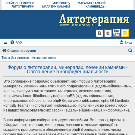
САЙТ О КАМНЯХ И
ИНТЕРНЕТ-
МАГАЗИН КАМНЕЙ
ЛИТОТЕРАПИИ
МАГАЗИН КАМНЕЙ
КАМНЕВЕДЫ
FAQ
Вход
Список форумов
Темы без ответов
Активные темы
о
и
Форум о литотерапии, минералах, лечении камнями -
Соглашение о конфиденциальности
с
к
Это соглашение подробно объясняет, как «Форум о литотерапии,
минералах, лечении камнями» и его подразделения (в дальнейшем «мы»,
«наш», «Форум о литотерапии, минералах, лечении камнями»,
«http://www.forum.lithotherapy.ru») и phpBB (в дальнейшем «они»,
«программное обеспечение phpBB», «www.phpbb.com», «phpBB Limited»,
«phpBB Teams») используют информацию, полученную во время любой
из ваших пользовательских сессий (в дальнейшем «ваша информация»).
Ваша информация собирается двумя способами. Во-первых, просмотр
«Форум о литотерапии, минералах, лечении камнями» приведёт к
созданию программным обеспечением phpBB определённого числа
cookies (небольшие текстовые файлы, загружаемые в папку временных