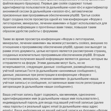
файлов вашего браузера). Первые две cookie содержат только
идентификатор пользователя (в дальнейшем «user-id») и идентификатор
анонимной сессии (в дальнейшем «session-id»), автоматически
присвоенные вам программным обеспечением phpBB. Третья cookie
будет создана после просмотра одной из тем конференции «Форум о
литотерапии, минералах, лечении камнями» и будет использоваться для
хранения информации о прочтённых вами темах, повышая таким
образом удобство работы с форумами.
Также во время просмотра конференции «Форум о литотерапии,
минералах, лечении камнями» мы можем установить cookies, внешние по
отношению к программному обеспечению phpBB, однако они выходят за
рамки этого документа, целью которого является рассмотрение страниц,
созданных исключительно программным обеспечением phpBB. Вторым
источником получения вашей информации являются данные, которые вы
отправляете на форум. Этими данными могут быть, но не
исчерпываются, следующие данные: сообщения, размещённые под
учётной записью Гостя (в дальнейшем «анонимные сообщения»),
данные, указанные при регистрации в конференции «Форум о
литотерапии, минералах, лечении камнями» (в дальнейшем «ваша
учётная запись») и сообщения, оставленные вами после регистрации и
авторизации (в дальнейшем «ваши сообщения»).
Ваша учётная запись будет содержать, как минимум, однозначно
идентифицируемое имя (в дальнейшем «ваше имя пользователя»),
индивидуальный пароль для входа под вашей учётной записью (далее
«ваш пароль») и реальный адрес email (в дальнейшем «ваш адрес
email»). Ваша информация из вашей учётной записи на форумах «Форум