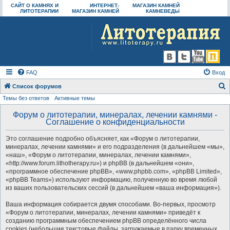
САЙТ О КАМНЯХ И
ИНТЕРНЕТ-
МАГАЗИН КАМНЕЙ
ЛИТОТЕРАПИИ
МАГАЗИН КАМНЕЙ
КАМНЕВЕДЫ
FAQ
Вход
Список форумов
Темы без ответов
Активные темы
о
и
Форум о литотерапии, минералах, лечении камнями -
Соглашение о конфиденциальности
с
к
Это соглашение подробно объясняет, как «Форум о литотерапии,
минералах, лечении камнями» и его подразделения (в дальнейшем «мы»,
«наш», «Форум о литотерапии, минералах, лечении камнями»,
«http://www.forum.lithotherapy.ru») и phpBB (в дальнейшем «они»,
«программное обеспечение phpBB», «www.phpbb.com», «phpBB Limited»,
«phpBB Teams») используют информацию, полученную во время любой
из ваших пользовательских сессий (в дальнейшем «ваша информация»).
Ваша информация собирается двумя способами. Во-первых, просмотр
«Форум о литотерапии, минералах, лечении камнями» приведёт к
созданию программным обеспечением phpBB определённого числа
cookies (небольшие текстовые файлы, загружаемые в папку временных