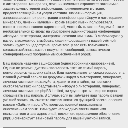
о литотерапии, минералах, лечении камнями» охраняется законами о
защите компьютерной информации, применяемыми в стране,
предоставляющей нам услуги хостинга. Любая информация,
запрашиваемая при регистрации в конференции «Форум о литотерапии,
минералах, лечении камнями», кроме вашего имени пользователя,
вашего пароля и вашего адреса email, может быть как необходимой, так и
необязательной ко вводу, на усмотрение администрации конференции
«Форум о литотерапии, минералах, лечении камнями». В любом случае у
вас есть возможность выбрать, какая информация из вашей учётной
записи будет общедоступна. Кроме того, у вас есть возможность
согласиться/отказаться от получения сообщений, автоматически
сгенерированных программным обеспечением phpBB.
Ваш пароль надёжно зашифрован (односторонним хэшированием).
Однако не рекомендуется использовать этот же самый пароль,
регистрируясь на других сайтах. Ваш пароль является средством доступа
к вашей учётной записи на форумах «Форум о литотерапии, минералах,
лечении камнями», пожалуйста, храните его в тайне, ни при каких
обстоятельствах ни представители «Форум о литотерапии, минералах,
лечении камнями», ни phpBB Limited, ни другое третье лицо не вправе
спрашивать ваш пароль. В случае, если вы забудете ваш пароль к вашей
учётной записи, вы сможете воспользоваться функцией восстановления
пароля «Забыли пароль?», предусмотренной программным
обеспечением phpBB. Вам будет необходимо ввести ваше имя
пользователя и ваш адрес email, после чего программное обеспечение
phpBB сгенерирует вам новый пароль для вашей учётной записи.