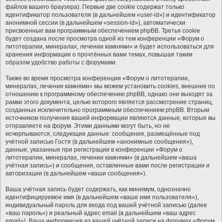
файлов вашего браузера). Первые две cookie содержат только
идентификатор пользователя (в дальнейшем «user-id») и идентификатор
анонимной сессии (в дальнейшем «session-id»), автоматически
присвоенные вам программным обеспечением phpBB. Третья cookie
будет создана после просмотра одной из тем конференции «Форум о
литотерапии, минералах, лечении камнями» и будет использоваться для
хранения информации о прочтённых вами темах, повышая таким
образом удобство работы с форумами.
Также во время просмотра конференции «Форум о литотерапии,
минералах, лечении камнями» мы можем установить cookies, внешние по
отношению к программному обеспечению phpBB, однако они выходят за
рамки этого документа, целью которого является рассмотрение страниц,
созданных исключительно программным обеспечением phpBB. Вторым
источником получения вашей информации являются данные, которые вы
отправляете на форум. Этими данными могут быть, но не
исчерпываются, следующие данные: сообщения, размещённые под
учётной записью Гостя (в дальнейшем «анонимные сообщения»),
данные, указанные при регистрации в конференции «Форум о
литотерапии, минералах, лечении камнями» (в дальнейшем «ваша
учётная запись») и сообщения, оставленные вами после регистрации и
авторизации (в дальнейшем «ваши сообщения»).
Ваша учётная запись будет содержать, как минимум, однозначно
идентифицируемое имя (в дальнейшем «ваше имя пользователя»),
индивидуальный пароль для входа под вашей учётной записью (далее
«ваш пароль») и реальный адрес email (в дальнейшем «ваш адрес
email»). Ваша информация из вашей учётной записи на форумах «Форум