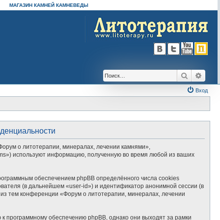
МАГАЗИН КАМНЕЙ КАМНЕВЕДЫ
Поиск
Расш
Вход
иденциальности
Форум о литотерапии, минералах, лечении камнями»,
Teams») используют информацию, полученную во время любой из ваших
рограммным обеспечением phpBB определённого числа cookies
вателя (в дальнейшем «user-id») и идентификатор анонимной сессии (в
 из тем конференции «Форум о литотерапии, минералах, лечении
 к программному обеспечению phpBB, однако они выходят за рамки