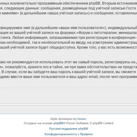
зданных исключительно программным обеспечением phpBB. Вторым источнико
ся, следующие данные: сообщения, размещённые под учётной записью Гостя
и камнями» (в дальнейшем «ваша учётная запись») и сообщения, оставленны
ифицируемое имя (в дальнейшем «ваше имя пользователя»), индивидуальный 
мация из вашей учётной записи на форумах «Форум о литотерапии, минерала
тинга. Любая информация, запрашиваемая при регистрации в конференции «
 как необходимой, так и необязательной ко вводу, на усмотрение администр
вашей учётной записи будет общедоступна. Кроме того, у вас есть возможнос
 не рекомендуется использовать этот же самый пароль, регистрируясь на д
, пожалуйста, храните его в тайне, ни при каких обстоятельствах ни предс
ь. В случае, если вы забудете ваш пароль к вашей учётной записи, вы сможе
имо ввести ваше имя пользователя и ваш адрес email, после чего программ
Style developer by
forum
,
Создано на основе
phpBB
® Forum Software © phpBB Limited
Русская поддержка phpBB
Конфиденциальность
|
Правила