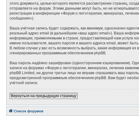
этого документа, целью которого является рассмотрение страниц, со
отправляете на форум. Этими данными могут быть, но не исчерпывают
регистрации в конференции «Форум о литотерапии, минералах, лечени
сообщения»).
Ваша учётная запись будет содержать, как минимум, однозначно идент
реальный адрес email (в дальнейшем «ваш адрес email»). Ваша инфор
информации, применяемыми в стране, предоставляющей нам услуги хос
имени пользователя, вашего пароля и вашего адреса email, может быть
В любом случае у вас есть возможность выбрать, какая информация из 
сгенерированных программным обеспечением phpBB.
Ваш пароль надёжно зашифрован (односторонним хэшированием). Однако
записи на форумах «Форум о литотерапии, минералах, лечении камнями»
phpBB Limited, ни другое третье лицо не вправе спрашивать ваш парол
предусмотренной программным обеспечением phpBB. Вам будет необход
учётной записи.
Вернуться на предыдущую страницу
Список форумов