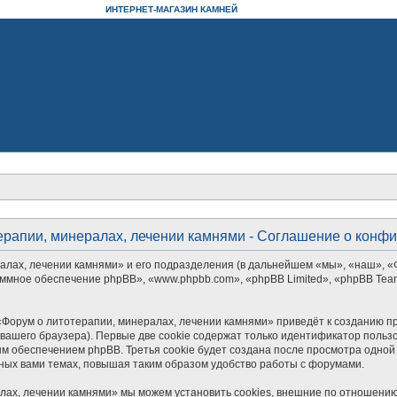
ИНТЕРНЕТ-МАГАЗИН КАМНЕЙ
ерапии, минералах, лечении камнями - Соглашение о конф
алах, лечении камнями» и его подразделения (в дальнейшем «мы», «наш», «
рограммное обеспечение phpBB», «www.phpbb.com», «phpBB Limited», «phpBB 
Форум о литотерапии, минералах, лечении камнями» приведёт к созданию п
ашего браузера). Первые две cookie содержат только идентификатор пользо
м обеспечением phpBB. Третья cookie будет создана после просмотра одной
ных вами темах, повышая таким образом удобство работы с форумами.
лах, лечении камнями» мы можем установить cookies, внешние по отношению