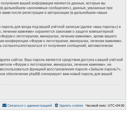
м получения вашей информации являются данные, которые вы
 (в дальнейшем «анонимные сообщения»), данные, указанные при
е вами после регистрации и авторизации (в дальнейшем «ваши
пароль для входа под вашей учётной записью (далее «ваш пароль») и
х, лечении камнями» охраняется законами о защите компьютерной
Форум о литотерапии, минералах, лечении камнями», кроме вашего
ации конференции «Форум о литотерапии, минералах, лечении камнями».
ть согласиться/отказаться от получения сообщений, автоматически
ругих сайтах. Ваш пароль является средством доступа к вашей учётной
тавители «Форум о литотерапии, минералах, лечении камнями», ни
те воспользоваться функцией восстановления пароля «Забыли пароль?»,
ное обеспечение phpBB сгенерирует вам новый пароль для вашей
Связаться с администрацией
Удалить cookies
Часовой пояс:
UTC+04:00