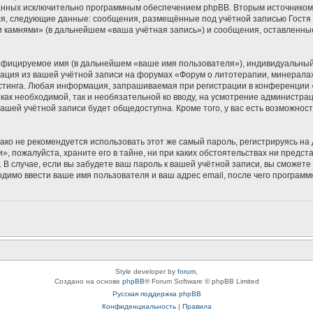
зданных исключительно программным обеспечением phpBB. Вторым источнико
ся, следующие данные: сообщения, размещённые под учётной записью Гостя
и камнями» (в дальнейшем «ваша учётная запись») и сообщения, оставленны
ифицируемое имя (в дальнейшем «ваше имя пользователя»), индивидуальный 
мация из вашей учётной записи на форумах «Форум о литотерапии, минерала
тинга. Любая информация, запрашиваемая при регистрации в конференции «
 как необходимой, так и необязательной ко вводу, на усмотрение администр
вашей учётной записи будет общедоступна. Кроме того, у вас есть возможнос
 не рекомендуется использовать этот же самый пароль, регистрируясь на д
, пожалуйста, храните его в тайне, ни при каких обстоятельствах ни предс
ь. В случае, если вы забудете ваш пароль к вашей учётной записи, вы сможе
имо ввести ваше имя пользователя и ваш адрес email, после чего программ
Style developer by
forum
,
Создано на основе
phpBB
® Forum Software © phpBB Limited
Русская поддержка phpBB
Конфиденциальность
|
Правила