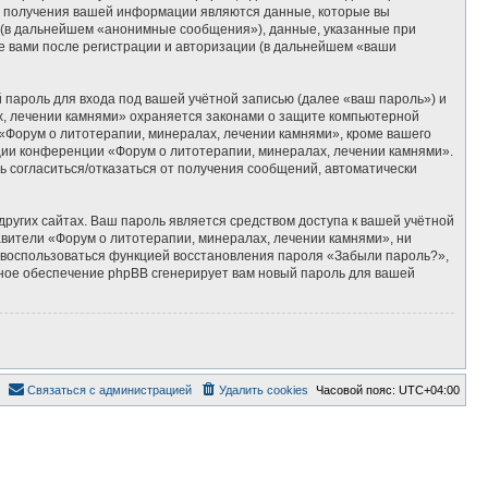
м получения вашей информации являются данные, которые вы
 (в дальнейшем «анонимные сообщения»), данные, указанные при
е вами после регистрации и авторизации (в дальнейшем «ваши
пароль для входа под вашей учётной записью (далее «ваш пароль») и
х, лечении камнями» охраняется законами о защите компьютерной
Форум о литотерапии, минералах, лечении камнями», кроме вашего
ации конференции «Форум о литотерапии, минералах, лечении камнями».
ть согласиться/отказаться от получения сообщений, автоматически
ругих сайтах. Ваш пароль является средством доступа к вашей учётной
тавители «Форум о литотерапии, минералах, лечении камнями», ни
те воспользоваться функцией восстановления пароля «Забыли пароль?»,
ное обеспечение phpBB сгенерирует вам новый пароль для вашей
Связаться с администрацией
Удалить cookies
Часовой пояс:
UTC+04:00