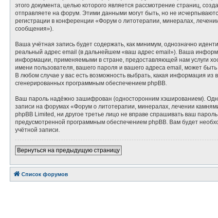
этого документа, целью которого является рассмотрение страниц, со
отправляете на форум. Этими данными могут быть, но не исчерпывают
регистрации в конференции «Форум о литотерапии, минералах, лечени
сообщения»).
Ваша учётная запись будет содержать, как минимум, однозначно идент
реальный адрес email (в дальнейшем «ваш адрес email»). Ваша инфор
информации, применяемыми в стране, предоставляющей нам услуги хос
имени пользователя, вашего пароля и вашего адреса email, может быть
В любом случае у вас есть возможность выбрать, какая информация из 
сгенерированных программным обеспечением phpBB.
Ваш пароль надёжно зашифрован (односторонним хэшированием). Однако
записи на форумах «Форум о литотерапии, минералах, лечении камнями»
phpBB Limited, ни другое третье лицо не вправе спрашивать ваш парол
предусмотренной программным обеспечением phpBB. Вам будет необход
учётной записи.
Вернуться на предыдущую страницу
Список форумов