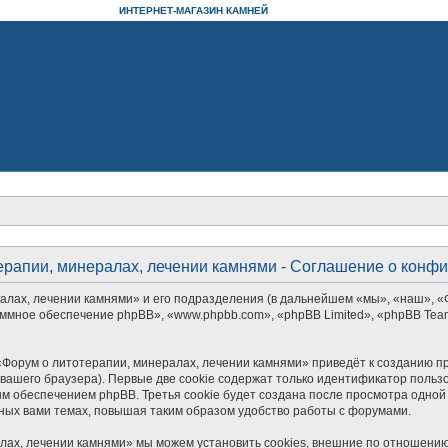
ИНТЕРНЕТ-МАГАЗИН КАМНЕЙ
ерапии, минералах, лечении камнями - Соглашение о конф
алах, лечении камнями» и его подразделения (в дальнейшем «мы», «наш», «
рограммное обеспечение phpBB», «www.phpbb.com», «phpBB Limited», «phpBB 
Форум о литотерапии, минералах, лечении камнями» приведёт к созданию п
ашего браузера). Первые две cookie содержат только идентификатор пользо
м обеспечением phpBB. Третья cookie будет создана после просмотра одной
ных вами темах, повышая таким образом удобство работы с форумами.
лах, лечении камнями» мы можем установить cookies, внешние по отношению