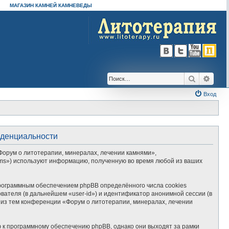
МАГАЗИН КАМНЕЙ КАМНЕВЕДЫ
Поиск
Расш
Вход
иденциальности
Форум о литотерапии, минералах, лечении камнями»,
Teams») используют информацию, полученную во время любой из ваших
рограммным обеспечением phpBB определённого числа cookies
вателя (в дальнейшем «user-id») и идентификатор анонимной сессии (в
 из тем конференции «Форум о литотерапии, минералах, лечении
 к программному обеспечению phpBB, однако они выходят за рамки