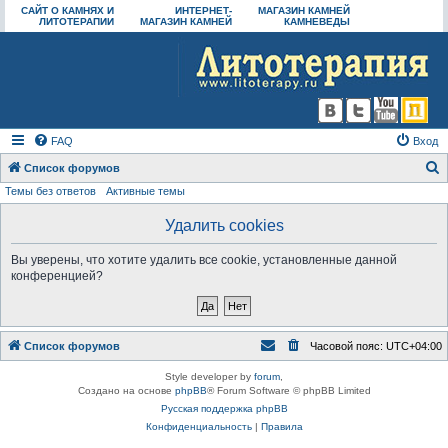
САЙТ О КАМНЯХ И
ИНТЕРНЕТ-
МАГАЗИН КАМНЕЙ
ЛИТОТЕРАПИИ
МАГАЗИН КАМНЕЙ
КАМНЕВЕДЫ
FAQ
Вход
Список форумов
Темы без ответов
Активные темы
о
и
Удалить cookies
с
Вы уверены, что хотите удалить все cookie, установленные данной
к
конференцией?
Список форумов
Часовой пояс:
UTC+04:00
Style developer by
forum
,
Создано на основе
phpBB
® Forum Software © phpBB Limited
Русская поддержка phpBB
Конфиденциальность
|
Правила