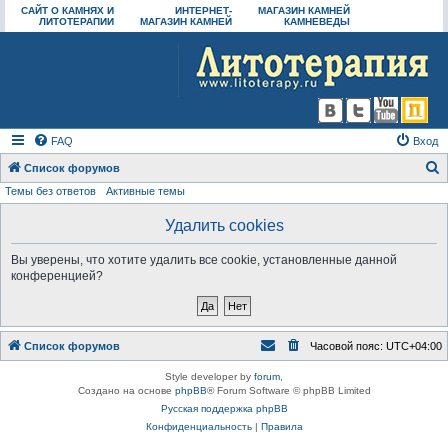
САЙТ О КАМНЯХ И
ИНТЕРНЕТ-
МАГАЗИН КАМНЕЙ
ЛИТОТЕРАПИИ
МАГАЗИН КАМНЕЙ
КАМНЕВЕДЫ
FAQ
Вход
Список форумов
Темы без ответов
Активные темы
о
и
Удалить cookies
с
Вы уверены, что хотите удалить все cookie, установленные данной
к
конференцией?
Список форумов
Часовой пояс:
UTC+04:00
Style developer by
forum
,
Создано на основе
phpBB
® Forum Software © phpBB Limited
Русская поддержка phpBB
Конфиденциальность
|
Правила