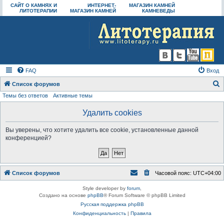
САЙТ О КАМНЯХ И
ИНТЕРНЕТ-
МАГАЗИН КАМНЕЙ
ЛИТОТЕРАПИИ
МАГАЗИН КАМНЕЙ
КАМНЕВЕДЫ
FAQ
Вход
Список форумов
Темы без ответов
Активные темы
о
и
Удалить cookies
с
Вы уверены, что хотите удалить все cookie, установленные данной
к
конференцией?
Список форумов
Часовой пояс:
UTC+04:00
Style developer by
forum
,
Создано на основе
phpBB
® Forum Software © phpBB Limited
Русская поддержка phpBB
Конфиденциальность
|
Правила