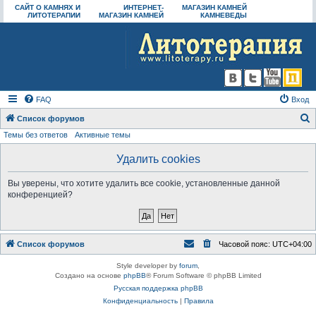
САЙТ О КАМНЯХ И
ИНТЕРНЕТ-
МАГАЗИН КАМНЕЙ
ЛИТОТЕРАПИИ
МАГАЗИН КАМНЕЙ
КАМНЕВЕДЫ
FAQ
Вход
Список форумов
Темы без ответов
Активные темы
о
и
Удалить cookies
с
Вы уверены, что хотите удалить все cookie, установленные данной
к
конференцией?
Список форумов
Часовой пояс:
UTC+04:00
Style developer by
forum
,
Создано на основе
phpBB
® Forum Software © phpBB Limited
Русская поддержка phpBB
Конфиденциальность
|
Правила