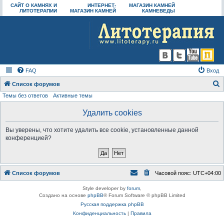
САЙТ О КАМНЯХ И
ИНТЕРНЕТ-
МАГАЗИН КАМНЕЙ
ЛИТОТЕРАПИИ
МАГАЗИН КАМНЕЙ
КАМНЕВЕДЫ
FAQ
Вход
Список форумов
Темы без ответов
Активные темы
о
и
Удалить cookies
с
Вы уверены, что хотите удалить все cookie, установленные данной
к
конференцией?
Список форумов
Часовой пояс:
UTC+04:00
Style developer by
forum
,
Создано на основе
phpBB
® Forum Software © phpBB Limited
Русская поддержка phpBB
Конфиденциальность
|
Правила