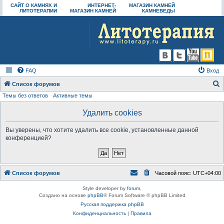
САЙТ О КАМНЯХ И
ИНТЕРНЕТ-
МАГАЗИН КАМНЕЙ
ЛИТОТЕРАПИИ
МАГАЗИН КАМНЕЙ
КАМНЕВЕДЫ
FAQ
Вход
Список форумов
Темы без ответов
Активные темы
о
и
Удалить cookies
с
Вы уверены, что хотите удалить все cookie, установленные данной
к
конференцией?
Список форумов
Часовой пояс:
UTC+04:00
Style developer by
forum
,
Создано на основе
phpBB
® Forum Software © phpBB Limited
Русская поддержка phpBB
Конфиденциальность
|
Правила