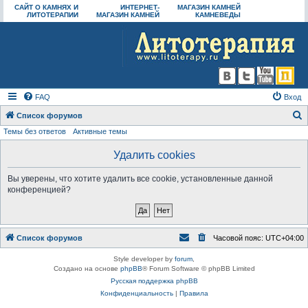
САЙТ О КАМНЯХ И
ИНТЕРНЕТ-
МАГАЗИН КАМНЕЙ
ЛИТОТЕРАПИИ
МАГАЗИН КАМНЕЙ
КАМНЕВЕДЫ
FAQ
Вход
Список форумов
Темы без ответов
Активные темы
о
и
Удалить cookies
с
Вы уверены, что хотите удалить все cookie, установленные данной
к
конференцией?
Список форумов
Часовой пояс:
UTC+04:00
Style developer by
forum
,
Создано на основе
phpBB
® Forum Software © phpBB Limited
Русская поддержка phpBB
Конфиденциальность
|
Правила