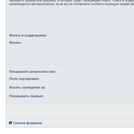
Выберите форум или форумы, в которых будет произведён поиск. Поиск в под
производится автоматически, если вы не отключили соответствующую опцию ни
Искать в подфорумах:
Искать:
Показывать результаты как:
Поле сортировки:
Искать сообщения за:
Показывать первые:
Список форумов