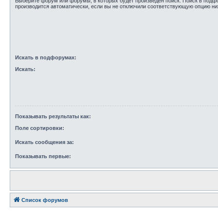
Выберите форум или форумы, в которых будет произведён поиск. Поиск в под
производится автоматически, если вы не отключили соответствующую опцию ни
Искать в подфорумах:
Искать:
Показывать результаты как:
Поле сортировки:
Искать сообщения за:
Показывать первые:
Список форумов