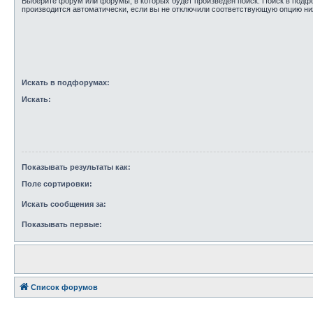
Выберите форум или форумы, в которых будет произведён поиск. Поиск в под
производится автоматически, если вы не отключили соответствующую опцию ни
Искать в подфорумах:
Искать:
Показывать результаты как:
Поле сортировки:
Искать сообщения за:
Показывать первые:
Список форумов