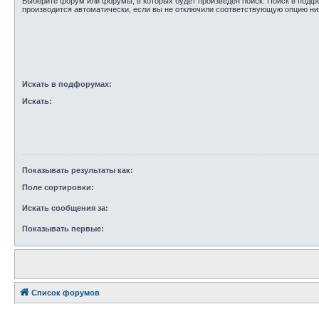
Выберите форум или форумы, в которых будет произведён поиск. Поиск в под
производится автоматически, если вы не отключили соответствующую опцию ни
Искать в подфорумах:
Искать:
Показывать результаты как:
Поле сортировки:
Искать сообщения за:
Показывать первые:
Список форумов