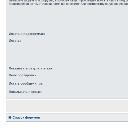
Выберите форум или форумы, в которых будет произведён поиск. Поиск в под
производится автоматически, если вы не отключили соответствующую опцию ни
Искать в подфорумах:
Искать:
Показывать результаты как:
Поле сортировки:
Искать сообщения за:
Показывать первые:
Список форумов