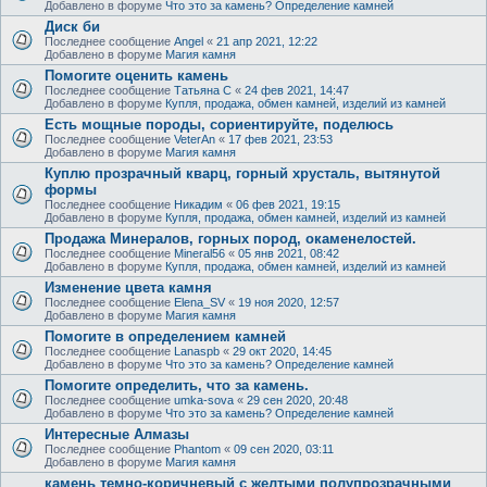
Добавлено в форуме
Что это за камень? Определение камней
Диск би
Последнее сообщение
Angel
«
21 апр 2021, 12:22
Добавлено в форуме
Магия камня
Помогите оценить камень
Последнее сообщение
Татьяна С
«
24 фев 2021, 14:47
Добавлено в форуме
Купля, продажа, обмен камней, изделий из камней
Есть мощные породы, сориентируйте, поделюсь
Последнее сообщение
VeterAn
«
17 фев 2021, 23:53
Добавлено в форуме
Магия камня
Куплю прозрачный кварц, горный хрусталь, вытянутой
формы
Последнее сообщение
Никадим
«
06 фев 2021, 19:15
Добавлено в форуме
Купля, продажа, обмен камней, изделий из камней
Продажа Минералов, горных пород, окаменелостей.
Последнее сообщение
Mineral56
«
05 янв 2021, 08:42
Добавлено в форуме
Купля, продажа, обмен камней, изделий из камней
Изменение цвета камня
Последнее сообщение
Elena_SV
«
19 ноя 2020, 12:57
Добавлено в форуме
Магия камня
Помогите в определением камней
Последнее сообщение
Lanaspb
«
29 окт 2020, 14:45
Добавлено в форуме
Что это за камень? Определение камней
Помогите определить, что за камень.
Последнее сообщение
umka-sova
«
29 сен 2020, 20:48
Добавлено в форуме
Что это за камень? Определение камней
Интересные Алмазы
Последнее сообщение
Phantom
«
09 сен 2020, 03:11
Добавлено в форуме
Магия камня
камень темно-коричневый с желтыми полупрозрачными