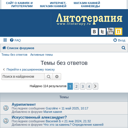
САЙТ О КАМНЯХ И
ИНТЕРНЕТ-
МАГАЗИН КАМНЕЙ
ЛИТОТЕРАПИИ
МАГАЗИН КАМНЕЙ
КАМНЕВЕДЫ
FAQ
Вход
Список форумов
Темы без ответов
Активные темы
о
Темы без ответов
и
с
Перейти к расширенному поиску
к
Поиск
Расширенный поиск
1
2
3
4
След.
Найдено 114 результатов
Темы
Аурипигмент
Последнее сообщение
Gazoline
«
11 май 2025, 10:17
Добавлено в форуме
Магия камня
Искусственный александрит?
Последнее сообщение
Василий Б
«
21 янв 2024, 21:32
Добавлено в форуме
Что это за камень? Определение камней