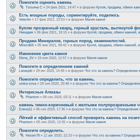
Помогите оценить камень
Татьяна С
» 24 фев 2021, 14:47 » в форуме
Купля, продажа, обмен кам
Есть мощные породы, сориентируйте, поделюсь
VeterAn
» 17 фев 2021, 23:53 » в форуме
Магия камня
Куплю прозрачный кварц, горный хрусталь, вытянутой ф
Никадим
» 06 фев 2021, 19:15 » в форуме
Купля, продажа, обмен камней, 
Продажа Минералов, горных пород, окаменелостей.
Mineral56
» 05 янв 2021, 08:42 » в форуме
Купля, продажа, обмен камней, 
Изменение цвета камня
Elena_SV
» 19 ноя 2020, 12:57 » в форуме
Магия камня
Помогите в определением камней
Lanaspb
» 29 окт 2020, 14:45 » в форуме
Что это за камень? Определение 
Помогите определить, что за камень.
umka-sova
» 29 сен 2020, 20:48 » в форуме
Что это за камень? Определен
Интересные Алмазы
Phantom
» 09 сен 2020, 03:11 » в форуме
Магия камня
камень темно-коричневый с желтыми полупрозрачными ча
Елена11
» 06 сен 2020, 17:36 » в форуме
Что это за камень? Определение
Лёгкий и эффективный способ проверить камень на позит
Phantom
» 05 сен 2020, 13:35 » в форуме
Магия камня
Помогите определить.
Hester78
» 12 авг 2020, 22:10 » в форуме
Что это за камень? Определ