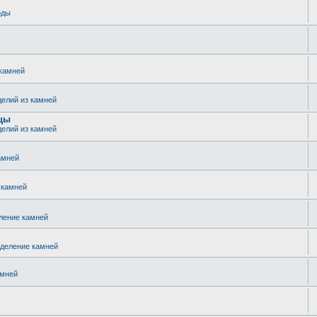
оды
 камней
делий из камней
зцы
делий из камней
амней
 камней
ление камней
еделение камней
амней