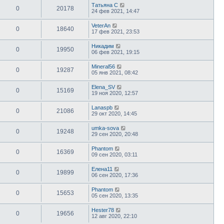
Татьяна С
0
20178
24 фев 2021, 14:47
VeterAn
0
18640
17 фев 2021, 23:53
Никадим
0
19950
06 фев 2021, 19:15
Mineral56
0
19287
05 янв 2021, 08:42
Elena_SV
0
15169
19 ноя 2020, 12:57
Lanaspb
0
21086
29 окт 2020, 14:45
umka-sova
0
19248
29 сен 2020, 20:48
Phantom
0
16369
09 сен 2020, 03:11
Елена11
0
19899
06 сен 2020, 17:36
Phantom
0
15653
05 сен 2020, 13:35
Hester78
0
19656
12 авг 2020, 22:10