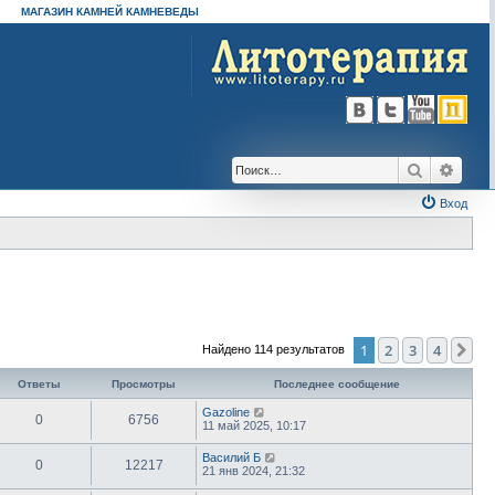
МАГАЗИН КАМНЕЙ КАМНЕВЕДЫ
Поиск
Расш
Вход
1
2
3
4
Сл
Найдено 114 результатов
Ответы
Просмотры
Последнее сообщение
Gazoline
0
6756
11 май 2025, 10:17
Василий Б
0
12217
21 янв 2024, 21:32