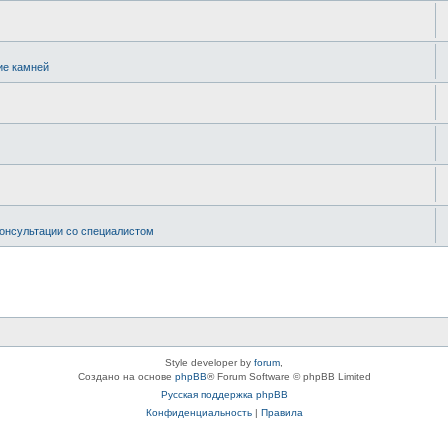
ие камней
онсультации со специалистом
Style developer by
forum
,
Создано на основе
phpBB
® Forum Software © phpBB Limited
Русская поддержка phpBB
Конфиденциальность
|
Правила