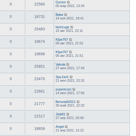
Gestor
0
22560
05 мар 2022, 13:34
Виви
0
18731
14 ноя 2021, 18:41
fashzuge
0
25483
15 авг 2021, 22:11
Юри767
0
19674
06 авг 2021, 21:52
Юри767
0
19698
06 авг 2021, 21:51
Vakula
0
25851
27 июл 2021, 17:43
SpyJack
0
23470
21 июл 2021, 22:32
expertcom
0
22661
14 июл 2021, 17:56
Виталий2021
0
21777
30 май 2021, 22:32
Jlob81
0
21517
27 апр 2021, 02:00
Angel
0
18659
21 апр 2021, 12:22