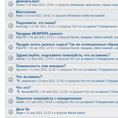
Дюмортьерит
Gestor
» 05 мар 2022, 13:34 » в форуме
Минералы, кристаллы, горные пор
Мастопатия
Виви
» 14 ноя 2021, 18:41 » в форуме
Лечебные свойства камней
Подскажите, это яшма?
fashzuge
» 15 авг 2021, 22:11 » в форуме
Что это за камень? Определение
Продажа НЕФРИТА разного
Юри767
» 06 авг 2021, 21:52 » в форуме
Купля, продажа, обмен камней, из
Продам много разного сырья! Так же колекционные обра
Юри767
» 06 авг 2021, 21:51 » в форуме
Купля, продажа, обмен камней, из
Здравствуйте, подскажите пожалуйста, что за камень?
Vakula
» 27 июл 2021, 17:43 » в форуме
Что это за камень? Определение к
Окаменелость или минерал?
SpyJack
» 21 июл 2021, 22:32 » в форуме
Что это за камень? Определение
Что за камень?
expertcom
» 14 июл 2021, 17:56 » в форуме
Что это за камень? Опреде
Что это?
Виталий2021
» 30 май 2021, 22:32 » в форуме
Что это за камень? Опр
Помогите пожалуйста с определением
Jlob81
» 27 апр 2021, 02:00 » в форуме
Что это за камень? Определение к
Диск би
Angel
» 21 апр 2021, 12:22 » в форуме
Магия камня