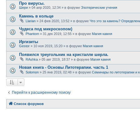
Про вирусы.
Шери
» 04 апр 2020, 12:34 » в форуме
Эзотерические учения
Камень в кольце
Llarian
» 24 фев 2020, 13:52 » в форуме
Что это за камень? Определен
Чудеса под микроскопом)
Phantom
» 31 дек 2019, 12:55 » в форуме
Магия камня
Иргизиты
Gestor
» 10 ноя 2019, 15:20 » в форуме
Магия камня
Появился треугольник на кристалле шерла.
RAshka
» 05 авг 2019, 18:37 » в форуме
Магия камня
Новая книга - Основы Литотерапии. часть 1
Solomon
» 25 янв 2019, 02:48 » в форуме
Семинары по литотерапии и к
Перейти к расширенному поиску
Список форумов