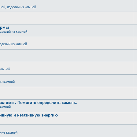
ней, изделий из камней
ормы
изделий из камней
изделий из камней
камней
ие камней
стями . Помогите определить камень.
 камней
ивную и негативную энергию
ение камней