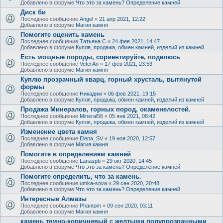
Добавлено в форуме
Что это за камень? Определение камней
Диск би
Последнее сообщение
Angel
«
21 апр 2021, 12:22
Добавлено в форуме
Магия камня
Помогите оценить камень
Последнее сообщение
Татьяна С
«
24 фев 2021, 14:47
Добавлено в форуме
Купля, продажа, обмен камней, изделий из камней
Есть мощные породы, сориентируйте, поделюсь
Последнее сообщение
VeterAn
«
17 фев 2021, 23:53
Добавлено в форуме
Магия камня
Куплю прозрачный кварц, горный хрусталь, вытянутой
формы
Последнее сообщение
Никадим
«
06 фев 2021, 19:15
Добавлено в форуме
Купля, продажа, обмен камней, изделий из камней
Продажа Минералов, горных пород, окаменелостей.
Последнее сообщение
Mineral56
«
05 янв 2021, 08:42
Добавлено в форуме
Купля, продажа, обмен камней, изделий из камней
Изменение цвета камня
Последнее сообщение
Elena_SV
«
19 ноя 2020, 12:57
Добавлено в форуме
Магия камня
Помогите в определением камней
Последнее сообщение
Lanaspb
«
29 окт 2020, 14:45
Добавлено в форуме
Что это за камень? Определение камней
Помогите определить, что за камень.
Последнее сообщение
umka-sova
«
29 сен 2020, 20:48
Добавлено в форуме
Что это за камень? Определение камней
Интересные Алмазы
Последнее сообщение
Phantom
«
09 сен 2020, 03:11
Добавлено в форуме
Магия камня
камень темно-коричневый с желтыми полупрозрачными