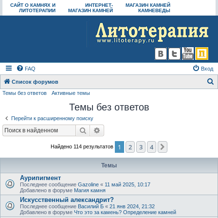
САЙТ О КАМНЯХ И
ИНТЕРНЕТ-
МАГАЗИН КАМНЕЙ
ЛИТОТЕРАПИИ
МАГАЗИН КАМНЕЙ
КАМНЕВЕДЫ
FAQ
Вход
Список форумов
Темы без ответов
Активные темы
о
Темы без ответов
и
с
Перейти к расширенному поиску
к
Поиск
Расширенный поиск
1
2
3
4
След.
Найдено 114 результатов
Темы
Аурипигмент
Последнее сообщение
Gazoline
«
11 май 2025, 10:17
Добавлено в форуме
Магия камня
Искусственный александрит?
Последнее сообщение
Василий Б
«
21 янв 2024, 21:32
Добавлено в форуме
Что это за камень? Определение камней