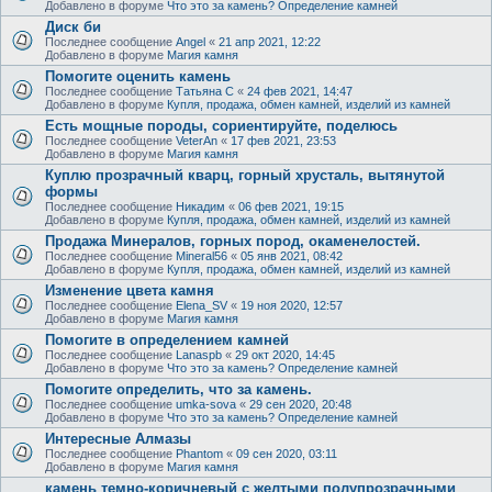
Добавлено в форуме
Что это за камень? Определение камней
Диск би
Последнее сообщение
Angel
«
21 апр 2021, 12:22
Добавлено в форуме
Магия камня
Помогите оценить камень
Последнее сообщение
Татьяна С
«
24 фев 2021, 14:47
Добавлено в форуме
Купля, продажа, обмен камней, изделий из камней
Есть мощные породы, сориентируйте, поделюсь
Последнее сообщение
VeterAn
«
17 фев 2021, 23:53
Добавлено в форуме
Магия камня
Куплю прозрачный кварц, горный хрусталь, вытянутой
формы
Последнее сообщение
Никадим
«
06 фев 2021, 19:15
Добавлено в форуме
Купля, продажа, обмен камней, изделий из камней
Продажа Минералов, горных пород, окаменелостей.
Последнее сообщение
Mineral56
«
05 янв 2021, 08:42
Добавлено в форуме
Купля, продажа, обмен камней, изделий из камней
Изменение цвета камня
Последнее сообщение
Elena_SV
«
19 ноя 2020, 12:57
Добавлено в форуме
Магия камня
Помогите в определением камней
Последнее сообщение
Lanaspb
«
29 окт 2020, 14:45
Добавлено в форуме
Что это за камень? Определение камней
Помогите определить, что за камень.
Последнее сообщение
umka-sova
«
29 сен 2020, 20:48
Добавлено в форуме
Что это за камень? Определение камней
Интересные Алмазы
Последнее сообщение
Phantom
«
09 сен 2020, 03:11
Добавлено в форуме
Магия камня
камень темно-коричневый с желтыми полупрозрачными