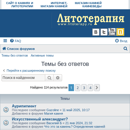
САЙТ О КАМНЯХ И
ИНТЕРНЕТ-
МАГАЗИН КАМНЕЙ
ЛИТОТЕРАПИИ
МАГАЗИН КАМНЕЙ
КАМНЕВЕДЫ
FAQ
Вход
Список форумов
Темы без ответов
Активные темы
о
Темы без ответов
и
с
Перейти к расширенному поиску
к
Поиск
Расширенный поиск
1
2
3
4
След.
Найдено 114 результатов
Темы
Аурипигмент
Последнее сообщение
Gazoline
«
11 май 2025, 10:17
Добавлено в форуме
Магия камня
Искусственный александрит?
Последнее сообщение
Василий Б
«
21 янв 2024, 21:32
Добавлено в форуме
Что это за камень? Определение камней