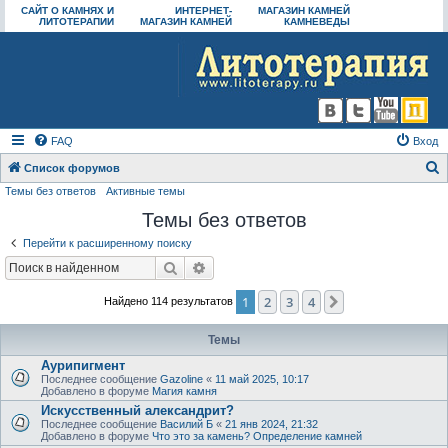
САЙТ О КАМНЯХ И
ИНТЕРНЕТ-
МАГАЗИН КАМНЕЙ
ЛИТОТЕРАПИИ
МАГАЗИН КАМНЕЙ
КАМНЕВЕДЫ
FAQ
Вход
Список форумов
Темы без ответов
Активные темы
о
Темы без ответов
и
с
Перейти к расширенному поиску
к
Поиск
Расширенный поиск
1
2
3
4
След.
Найдено 114 результатов
Темы
Аурипигмент
Последнее сообщение
Gazoline
«
11 май 2025, 10:17
Добавлено в форуме
Магия камня
Искусственный александрит?
Последнее сообщение
Василий Б
«
21 янв 2024, 21:32
Добавлено в форуме
Что это за камень? Определение камней