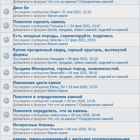
Добавлено в форуме
Что это за камень? Определение камней
Диск би
Последнее сообщение
Angel
«
21 апр 2021, 12:22
Добавлено в форуме
Магия камня
Помогите оценить камень
Последнее сообщение
Татьяна С
«
24 фев 2021, 14:47
Добавлено в форуме
Купля, продажа, обмен камней, изделий из камней
Есть мощные породы, сориентируйте, поделюсь
Последнее сообщение
VeterAn
«
17 фев 2021, 23:53
Добавлено в форуме
Магия камня
Куплю прозрачный кварц, горный хрусталь, вытянутой
формы
Последнее сообщение
Никадим
«
06 фев 2021, 19:15
Добавлено в форуме
Купля, продажа, обмен камней, изделий из камней
Продажа Минералов, горных пород, окаменелостей.
Последнее сообщение
Mineral56
«
05 янв 2021, 08:42
Добавлено в форуме
Купля, продажа, обмен камней, изделий из камней
Изменение цвета камня
Последнее сообщение
Elena_SV
«
19 ноя 2020, 12:57
Добавлено в форуме
Магия камня
Помогите в определением камней
Последнее сообщение
Lanaspb
«
29 окт 2020, 14:45
Добавлено в форуме
Что это за камень? Определение камней
Помогите определить, что за камень.
Последнее сообщение
umka-sova
«
29 сен 2020, 20:48
Добавлено в форуме
Что это за камень? Определение камней
Интересные Алмазы
Последнее сообщение
Phantom
«
09 сен 2020, 03:11
Добавлено в форуме
Магия камня
камень темно-коричневый с желтыми полупрозрачными