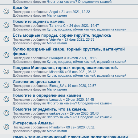
Добавлено в форуме
Что это за камень? Определение камней
Диск би
Последнее сообщение
Angel
«
21 апр 2021, 12:22
Добавлено в форуме
Магия камня
Помогите оценить камень
Последнее сообщение
Татьяна С
«
24 фев 2021, 14:47
Добавлено в форуме
Купля, продажа, обмен камней, изделий из камней
Есть мощные породы, сориентируйте, поделюсь
Последнее сообщение
VeterAn
«
17 фев 2021, 23:53
Добавлено в форуме
Магия камня
Куплю прозрачный кварц, горный хрусталь, вытянутой
формы
Последнее сообщение
Никадим
«
06 фев 2021, 19:15
Добавлено в форуме
Купля, продажа, обмен камней, изделий из камней
Продажа Минералов, горных пород, окаменелостей.
Последнее сообщение
Mineral56
«
05 янв 2021, 08:42
Добавлено в форуме
Купля, продажа, обмен камней, изделий из камней
Изменение цвета камня
Последнее сообщение
Elena_SV
«
19 ноя 2020, 12:57
Добавлено в форуме
Магия камня
Помогите в определением камней
Последнее сообщение
Lanaspb
«
29 окт 2020, 14:45
Добавлено в форуме
Что это за камень? Определение камней
Помогите определить, что за камень.
Последнее сообщение
umka-sova
«
29 сен 2020, 20:48
Добавлено в форуме
Что это за камень? Определение камней
Интересные Алмазы
Последнее сообщение
Phantom
«
09 сен 2020, 03:11
Добавлено в форуме
Магия камня
камень темно-коричневый с желтыми полупрозрачными