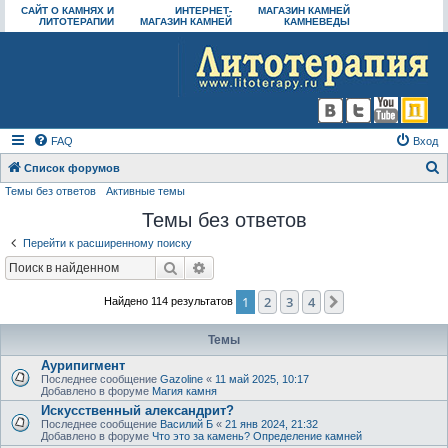
САЙТ О КАМНЯХ И
ИНТЕРНЕТ-
МАГАЗИН КАМНЕЙ
ЛИТОТЕРАПИИ
МАГАЗИН КАМНЕЙ
КАМНЕВЕДЫ
FAQ
Вход
Список форумов
Темы без ответов
Активные темы
о
Темы без ответов
и
с
Перейти к расширенному поиску
к
Поиск
Расширенный поиск
1
2
3
4
След.
Найдено 114 результатов
Темы
Аурипигмент
Последнее сообщение
Gazoline
«
11 май 2025, 10:17
Добавлено в форуме
Магия камня
Искусственный александрит?
Последнее сообщение
Василий Б
«
21 янв 2024, 21:32
Добавлено в форуме
Что это за камень? Определение камней