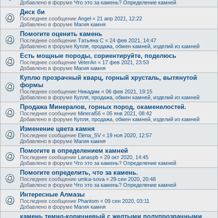
Добавлено в форуме
Что это за камень? Определение камней
Диск би
Последнее сообщение
Angel
«
21 апр 2021, 12:22
Добавлено в форуме
Магия камня
Помогите оценить камень
Последнее сообщение
Татьяна С
«
24 фев 2021, 14:47
Добавлено в форуме
Купля, продажа, обмен камней, изделий из камней
Есть мощные породы, сориентируйте, поделюсь
Последнее сообщение
VeterAn
«
17 фев 2021, 23:53
Добавлено в форуме
Магия камня
Куплю прозрачный кварц, горный хрусталь, вытянутой
формы
Последнее сообщение
Никадим
«
06 фев 2021, 19:15
Добавлено в форуме
Купля, продажа, обмен камней, изделий из камней
Продажа Минералов, горных пород, окаменелостей.
Последнее сообщение
Mineral56
«
05 янв 2021, 08:42
Добавлено в форуме
Купля, продажа, обмен камней, изделий из камней
Изменение цвета камня
Последнее сообщение
Elena_SV
«
19 ноя 2020, 12:57
Добавлено в форуме
Магия камня
Помогите в определением камней
Последнее сообщение
Lanaspb
«
29 окт 2020, 14:45
Добавлено в форуме
Что это за камень? Определение камней
Помогите определить, что за камень.
Последнее сообщение
umka-sova
«
29 сен 2020, 20:48
Добавлено в форуме
Что это за камень? Определение камней
Интересные Алмазы
Последнее сообщение
Phantom
«
09 сен 2020, 03:11
Добавлено в форуме
Магия камня
камень темно-коричневый с желтыми полупрозрачными