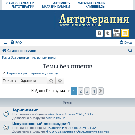
САЙТ О КАМНЯХ И
ИНТЕРНЕТ-
МАГАЗИН КАМНЕЙ
ЛИТОТЕРАПИИ
МАГАЗИН КАМНЕЙ
КАМНЕВЕДЫ
FAQ
Вход
Список форумов
Темы без ответов
Активные темы
о
Темы без ответов
и
с
Перейти к расширенному поиску
к
Поиск
Расширенный поиск
1
2
3
4
След.
Найдено 114 результатов
Темы
Аурипигмент
Последнее сообщение
Gazoline
«
11 май 2025, 10:17
Добавлено в форуме
Магия камня
Искусственный александрит?
Последнее сообщение
Василий Б
«
21 янв 2024, 21:32
Добавлено в форуме
Что это за камень? Определение камней