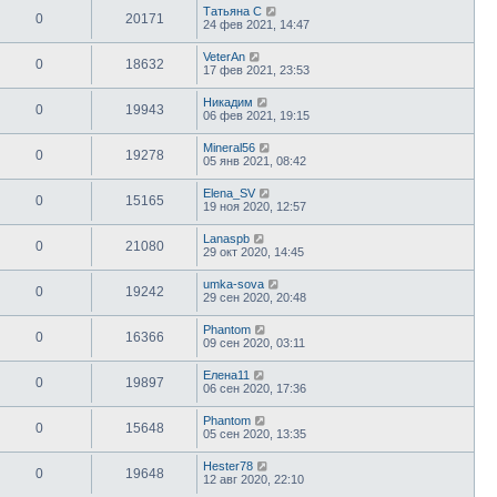
Татьяна С
0
20171
24 фев 2021, 14:47
VeterAn
0
18632
17 фев 2021, 23:53
Никадим
0
19943
06 фев 2021, 19:15
Mineral56
0
19278
05 янв 2021, 08:42
Elena_SV
0
15165
19 ноя 2020, 12:57
Lanaspb
0
21080
29 окт 2020, 14:45
umka-sova
0
19242
29 сен 2020, 20:48
Phantom
0
16366
09 сен 2020, 03:11
Елена11
0
19897
06 сен 2020, 17:36
Phantom
0
15648
05 сен 2020, 13:35
Hester78
0
19648
12 авг 2020, 22:10