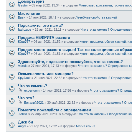
Дюмортьерит
Gestor
» 05 мар 2022, 13:34 » в форуме
Минералы, кристаллы, горные пор
Мастопатия
Виви
» 14 ноя 2021, 18:41 » в форуме
Лечебные свойства камней
Подскажите, это яшма?
fashzuge
» 15 авг 2021, 22:11 » в форуме
Что это за камень? Определение
Продажа НЕФРИТА разного
Юри767
» 06 авг 2021, 21:52 » в форуме
Купля, продажа, обмен камней, из
Продам много разного сырья! Так же колекционные обра
Юри767
» 06 авг 2021, 21:51 » в форуме
Купля, продажа, обмен камней, из
Здравствуйте, подскажите пожалуйста, что за камень?
Vakula
» 27 июл 2021, 17:43 » в форуме
Что это за камень? Определение к
Окаменелость или минерал?
SpyJack
» 21 июл 2021, 22:32 » в форуме
Что это за камень? Определение
Что за камень?
expertcom
» 14 июл 2021, 17:56 » в форуме
Что это за камень? Опреде
Что это?
Виталий2021
» 30 май 2021, 22:32 » в форуме
Что это за камень? Опр
Помогите пожалуйста с определением
Jlob81
» 27 апр 2021, 02:00 » в форуме
Что это за камень? Определение к
Диск би
Angel
» 21 апр 2021, 12:22 » в форуме
Магия камня