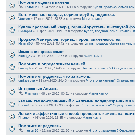
Помогите оценить камень
Татьяна С
» 24 фев 2021, 14:47 » в форуме
Купля, продажа, обмен кам
Есть мощные породы, сориентируйте, поделюсь
VeterAn
» 17 фев 2021, 23:53 » в форуме
Магия камня
Куплю прозрачный кварц, горный хрусталь, вытянутой ф
Никадим
» 06 фев 2021, 19:15 » в форуме
Купля, продажа, обмен камней, 
Продажа Минералов, горных пород, окаменелостей.
Mineral56
» 05 янв 2021, 08:42 » в форуме
Купля, продажа, обмен камней, 
Изменение цвета камня
Elena_SV
» 19 ноя 2020, 12:57 » в форуме
Магия камня
Помогите в определением камней
Lanaspb
» 29 окт 2020, 14:45 » в форуме
Что это за камень? Определение 
Помогите определить, что за камень.
umka-sova
» 29 сен 2020, 20:48 » в форуме
Что это за камень? Определен
Интересные Алмазы
Phantom
» 09 сен 2020, 03:11 » в форуме
Магия камня
камень темно-коричневый с желтыми полупрозрачными ча
Елена11
» 06 сен 2020, 17:36 » в форуме
Что это за камень? Определение
Лёгкий и эффективный способ проверить камень на позит
Phantom
» 05 сен 2020, 13:35 » в форуме
Магия камня
Помогите определить.
Hester78
» 12 авг 2020, 22:10 » в форуме
Что это за камень? Определ