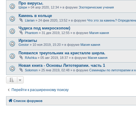
Про вирусы.
Шери
» 04 апр 2020, 12:34 » в форуме
Эзотерические учения
Камень в кольце
Llarian
» 24 фев 2020, 13:52 » в форуме
Что это за камень? Определен
Чудеса под микроскопом)
Phantom
» 31 дек 2019, 12:55 » в форуме
Магия камня
Иргизиты
Gestor
» 10 ноя 2019, 15:20 » в форуме
Магия камня
Появился треугольник на кристалле шерла.
RAshka
» 05 авг 2019, 18:37 » в форуме
Магия камня
Новая книга - Основы Литотерапии. часть 1
Solomon
» 25 янв 2019, 02:48 » в форуме
Семинары по литотерапии и к
Перейти к расширенному поиску
Список форумов