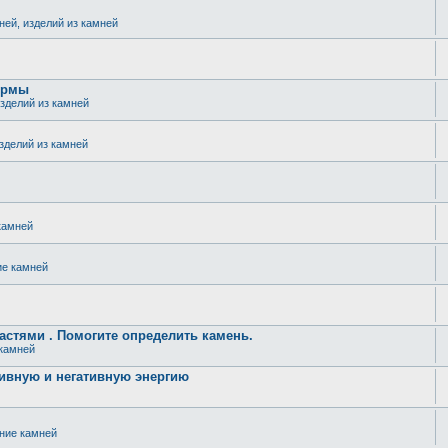
ней, изделий из камней
ормы
изделий из камней
изделий из камней
камней
ие камней
стями . Помогите определить камень.
 камней
ивную и негативную энергию
ение камней