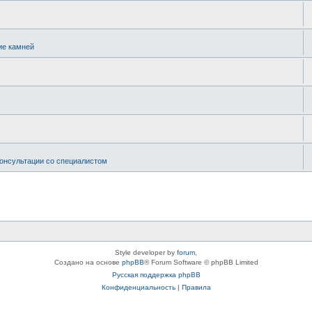
ие камней
онсультации со специалистом
Style developer by
forum
,
Создано на основе
phpBB
® Forum Software © phpBB Limited
Русская поддержка phpBB
Конфиденциальность
|
Правила