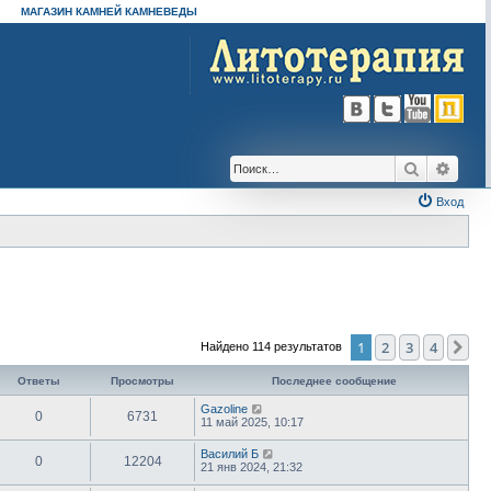
МАГАЗИН КАМНЕЙ КАМНЕВЕДЫ
Поиск
Расш
Вход
1
2
3
4
Сл
Найдено 114 результатов
Ответы
Просмотры
Последнее сообщение
Gazoline
0
6731
11 май 2025, 10:17
Василий Б
0
12204
21 янв 2024, 21:32