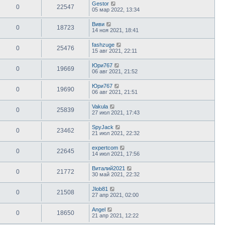
Gestor
0
22547
05 мар 2022, 13:34
Виви
0
18723
14 ноя 2021, 18:41
fashzuge
0
25476
15 авг 2021, 22:11
Юри767
0
19669
06 авг 2021, 21:52
Юри767
0
19690
06 авг 2021, 21:51
Vakula
0
25839
27 июл 2021, 17:43
SpyJack
0
23462
21 июл 2021, 22:32
expertcom
0
22645
14 июл 2021, 17:56
Виталий2021
0
21772
30 май 2021, 22:32
Jlob81
0
21508
27 апр 2021, 02:00
Angel
0
18650
21 апр 2021, 12:22