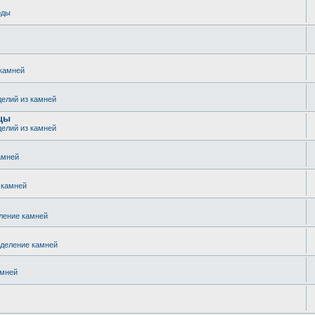
оды
 камней
делий из камней
зцы
делий из камней
амней
 камней
ление камней
еделение камней
амней