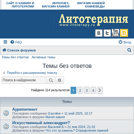
САЙТ О КАМНЯХ И
ИНТЕРНЕТ-
МАГАЗИН КАМНЕЙ
ЛИТОТЕРАПИИ
МАГАЗИН КАМНЕЙ
КАМНЕВЕДЫ
FAQ
Вход
Список форумов
Темы без ответов
Активные темы
о
Темы без ответов
и
с
Перейти к расширенному поиску
к
Поиск
Расширенный поиск
1
2
3
4
След.
Найдено 114 результатов
Темы
Аурипигмент
Последнее сообщение
Gazoline
«
11 май 2025, 10:17
Добавлено в форуме
Магия камня
Искусственный александрит?
Последнее сообщение
Василий Б
«
21 янв 2024, 21:32
Добавлено в форуме
Что это за камень? Определение камней