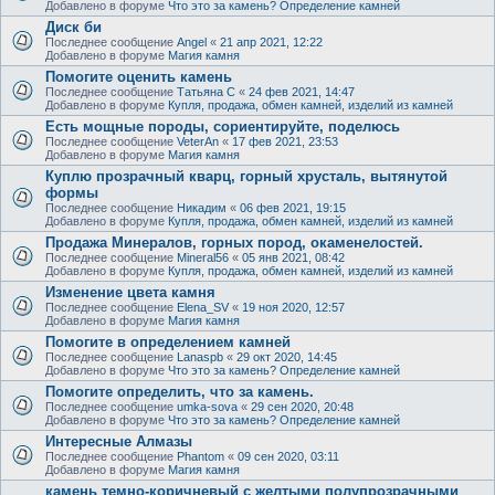
Добавлено в форуме
Что это за камень? Определение камней
Диск би
Последнее сообщение
Angel
«
21 апр 2021, 12:22
Добавлено в форуме
Магия камня
Помогите оценить камень
Последнее сообщение
Татьяна С
«
24 фев 2021, 14:47
Добавлено в форуме
Купля, продажа, обмен камней, изделий из камней
Есть мощные породы, сориентируйте, поделюсь
Последнее сообщение
VeterAn
«
17 фев 2021, 23:53
Добавлено в форуме
Магия камня
Куплю прозрачный кварц, горный хрусталь, вытянутой
формы
Последнее сообщение
Никадим
«
06 фев 2021, 19:15
Добавлено в форуме
Купля, продажа, обмен камней, изделий из камней
Продажа Минералов, горных пород, окаменелостей.
Последнее сообщение
Mineral56
«
05 янв 2021, 08:42
Добавлено в форуме
Купля, продажа, обмен камней, изделий из камней
Изменение цвета камня
Последнее сообщение
Elena_SV
«
19 ноя 2020, 12:57
Добавлено в форуме
Магия камня
Помогите в определением камней
Последнее сообщение
Lanaspb
«
29 окт 2020, 14:45
Добавлено в форуме
Что это за камень? Определение камней
Помогите определить, что за камень.
Последнее сообщение
umka-sova
«
29 сен 2020, 20:48
Добавлено в форуме
Что это за камень? Определение камней
Интересные Алмазы
Последнее сообщение
Phantom
«
09 сен 2020, 03:11
Добавлено в форуме
Магия камня
камень темно-коричневый с желтыми полупрозрачными