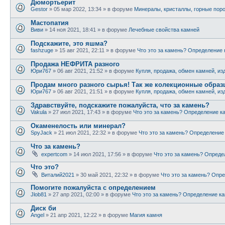
Дюмортьерит
Gestor
» 05 мар 2022, 13:34 » в форуме
Минералы, кристаллы, горные пор
Мастопатия
Виви
» 14 ноя 2021, 18:41 » в форуме
Лечебные свойства камней
Подскажите, это яшма?
fashzuge
» 15 авг 2021, 22:11 » в форуме
Что это за камень? Определение
Продажа НЕФРИТА разного
Юри767
» 06 авг 2021, 21:52 » в форуме
Купля, продажа, обмен камней, из
Продам много разного сырья! Так же колекционные обра
Юри767
» 06 авг 2021, 21:51 » в форуме
Купля, продажа, обмен камней, из
Здравствуйте, подскажите пожалуйста, что за камень?
Vakula
» 27 июл 2021, 17:43 » в форуме
Что это за камень? Определение к
Окаменелость или минерал?
SpyJack
» 21 июл 2021, 22:32 » в форуме
Что это за камень? Определение
Что за камень?
expertcom
» 14 июл 2021, 17:56 » в форуме
Что это за камень? Опреде
Что это?
Виталий2021
» 30 май 2021, 22:32 » в форуме
Что это за камень? Опр
Помогите пожалуйста с определением
Jlob81
» 27 апр 2021, 02:00 » в форуме
Что это за камень? Определение к
Диск би
Angel
» 21 апр 2021, 12:22 » в форуме
Магия камня