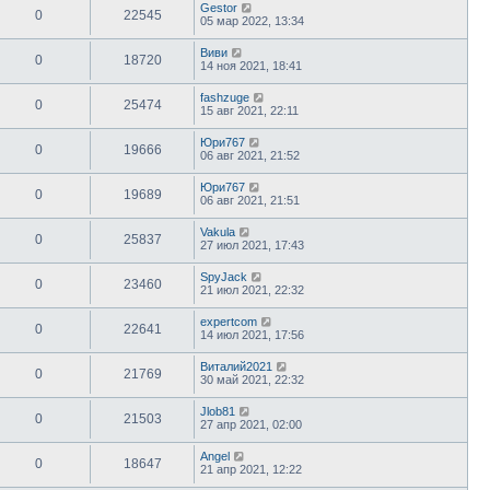
Gestor
0
22545
05 мар 2022, 13:34
Виви
0
18720
14 ноя 2021, 18:41
fashzuge
0
25474
15 авг 2021, 22:11
Юри767
0
19666
06 авг 2021, 21:52
Юри767
0
19689
06 авг 2021, 21:51
Vakula
0
25837
27 июл 2021, 17:43
SpyJack
0
23460
21 июл 2021, 22:32
expertcom
0
22641
14 июл 2021, 17:56
Виталий2021
0
21769
30 май 2021, 22:32
Jlob81
0
21503
27 апр 2021, 02:00
Angel
0
18647
21 апр 2021, 12:22