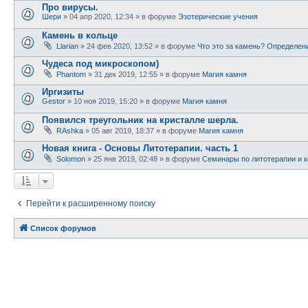
Про вирусы.
Шери
» 04 апр 2020, 12:34 » в форуме
Эзотерические учения
Камень в кольце
Llarian
» 24 фев 2020, 13:52 » в форуме
Что это за камень? Определен
Чудеса под микроскопом)
Phantom
» 31 дек 2019, 12:55 » в форуме
Магия камня
Иргизиты
Gestor
» 10 ноя 2019, 15:20 » в форуме
Магия камня
Появился треугольник на кристалле шерла.
RAshka
» 05 авг 2019, 18:37 » в форуме
Магия камня
Новая книга - Основы Литотерапии. часть 1
Solomon
» 25 янв 2019, 02:48 » в форуме
Семинары по литотерапии и к
Перейти к расширенному поиску
Список форумов