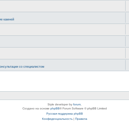
ие камней
онсультации со специалистом
Style developer by
forum
,
Создано на основе
phpBB
® Forum Software © phpBB Limited
Русская поддержка phpBB
Конфиденциальность
|
Правила