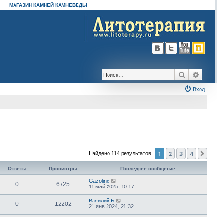
МАГАЗИН КАМНЕЙ КАМНЕВЕДЫ
Поиск
Расш
Вход
1
2
3
4
Сл
Найдено 114 результатов
Ответы
Просмотры
Последнее сообщение
Gazoline
0
6725
11 май 2025, 10:17
Василий Б
0
12202
21 янв 2024, 21:32