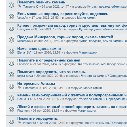
Помогите оценить камень
Татьяна С
» 24 фев 2021, 14:47 » в форуме
Купля, продажа, обмен кам
Есть мощные породы, сориентируйте, поделюсь
VeterAn
» 17 фев 2021, 23:53 » в форуме
Магия камня
Куплю прозрачный кварц, горный хрусталь, вытянутой ф
Никадим
» 06 фев 2021, 19:15 » в форуме
Купля, продажа, обмен камней, 
Продажа Минералов, горных пород, окаменелостей.
Mineral56
» 05 янв 2021, 08:42 » в форуме
Купля, продажа, обмен камней, 
Изменение цвета камня
Elena_SV
» 19 ноя 2020, 12:57 » в форуме
Магия камня
Помогите в определением камней
Lanaspb
» 29 окт 2020, 14:45 » в форуме
Что это за камень? Определение 
Помогите определить, что за камень.
umka-sova
» 29 сен 2020, 20:48 » в форуме
Что это за камень? Определен
Интересные Алмазы
Phantom
» 09 сен 2020, 03:11 » в форуме
Магия камня
камень темно-коричневый с желтыми полупрозрачными ча
Елена11
» 06 сен 2020, 17:36 » в форуме
Что это за камень? Определение
Лёгкий и эффективный способ проверить камень на позит
Phantom
» 05 сен 2020, 13:35 » в форуме
Магия камня
Помогите определить.
Hester78
» 12 авг 2020, 22:10 » в форуме
Что это за камень? Определ