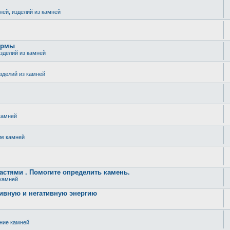
ней, изделий из камней
ормы
изделий из камней
изделий из камней
камней
ие камней
стями . Помогите определить камень.
 камней
ивную и негативную энергию
ение камней