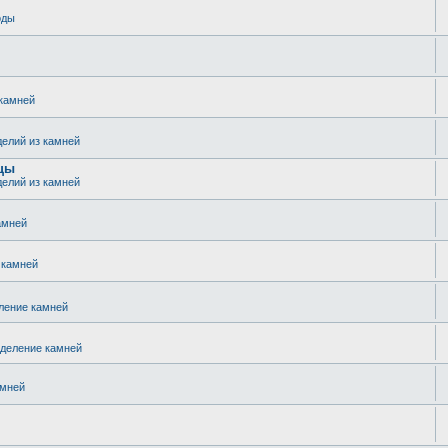
оды
 камней
делий из камней
зцы
делий из камней
амней
 камней
ление камней
еделение камней
амней