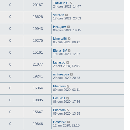
Татьяна С
0
20167
24 фев 2021, 14:47
VeterAn
0
18628
17 фев 2021, 23:53
Никадим
0
19943
06 фев 2021, 19:15
Mineral56
0
19275
05 янв 2021, 08:42
Elena_SV
0
15161
19 ноя 2020, 12:57
Lanaspb
0
21077
29 окт 2020, 14:45
umka-sova
0
19241
29 сен 2020, 20:48
Phantom
0
16364
09 сен 2020, 03:11
Елена11
0
19895
06 сен 2020, 17:36
Phantom
0
15647
05 сен 2020, 13:35
Hester78
0
19646
12 авг 2020, 22:10