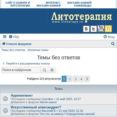
САЙТ О КАМНЯХ И
ИНТЕРНЕТ-
МАГАЗИН КАМНЕЙ
ЛИТОТЕРАПИИ
МАГАЗИН КАМНЕЙ
КАМНЕВЕДЫ
FAQ
Вход
Список форумов
Темы без ответов
Активные темы
о
Темы без ответов
и
с
Перейти к расширенному поиску
к
Поиск
Расширенный поиск
1
2
3
4
След.
Найдено 114 результатов
Темы
Аурипигмент
Последнее сообщение
Gazoline
«
11 май 2025, 10:17
Добавлено в форуме
Магия камня
Искусственный александрит?
Последнее сообщение
Василий Б
«
21 янв 2024, 21:32
Добавлено в форуме
Что это за камень? Определение камней