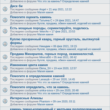
Добавлено в форуме
Что это за камень? Определение камней
Диск би
Последнее сообщение
Angel
«
21 апр 2021, 12:22
Добавлено в форуме
Магия камня
Помогите оценить камень
Последнее сообщение
Татьяна С
«
24 фев 2021, 14:47
Добавлено в форуме
Купля, продажа, обмен камней, изделий из камней
Есть мощные породы, сориентируйте, поделюсь
Последнее сообщение
VeterAn
«
17 фев 2021, 23:53
Добавлено в форуме
Магия камня
Куплю прозрачный кварц, горный хрусталь, вытянутой
формы
Последнее сообщение
Никадим
«
06 фев 2021, 19:15
Добавлено в форуме
Купля, продажа, обмен камней, изделий из камней
Продажа Минералов, горных пород, окаменелостей.
Последнее сообщение
Mineral56
«
05 янв 2021, 08:42
Добавлено в форуме
Купля, продажа, обмен камней, изделий из камней
Изменение цвета камня
Последнее сообщение
Elena_SV
«
19 ноя 2020, 12:57
Добавлено в форуме
Магия камня
Помогите в определением камней
Последнее сообщение
Lanaspb
«
29 окт 2020, 14:45
Добавлено в форуме
Что это за камень? Определение камней
Помогите определить, что за камень.
Последнее сообщение
umka-sova
«
29 сен 2020, 20:48
Добавлено в форуме
Что это за камень? Определение камней
Интересные Алмазы
Последнее сообщение
Phantom
«
09 сен 2020, 03:11
Добавлено в форуме
Магия камня
камень темно-коричневый с желтыми полупрозрачными