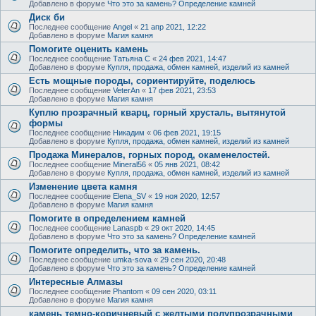
Добавлено в форуме
Что это за камень? Определение камней
Диск би
Последнее сообщение
Angel
«
21 апр 2021, 12:22
Добавлено в форуме
Магия камня
Помогите оценить камень
Последнее сообщение
Татьяна С
«
24 фев 2021, 14:47
Добавлено в форуме
Купля, продажа, обмен камней, изделий из камней
Есть мощные породы, сориентируйте, поделюсь
Последнее сообщение
VeterAn
«
17 фев 2021, 23:53
Добавлено в форуме
Магия камня
Куплю прозрачный кварц, горный хрусталь, вытянутой
формы
Последнее сообщение
Никадим
«
06 фев 2021, 19:15
Добавлено в форуме
Купля, продажа, обмен камней, изделий из камней
Продажа Минералов, горных пород, окаменелостей.
Последнее сообщение
Mineral56
«
05 янв 2021, 08:42
Добавлено в форуме
Купля, продажа, обмен камней, изделий из камней
Изменение цвета камня
Последнее сообщение
Elena_SV
«
19 ноя 2020, 12:57
Добавлено в форуме
Магия камня
Помогите в определением камней
Последнее сообщение
Lanaspb
«
29 окт 2020, 14:45
Добавлено в форуме
Что это за камень? Определение камней
Помогите определить, что за камень.
Последнее сообщение
umka-sova
«
29 сен 2020, 20:48
Добавлено в форуме
Что это за камень? Определение камней
Интересные Алмазы
Последнее сообщение
Phantom
«
09 сен 2020, 03:11
Добавлено в форуме
Магия камня
камень темно-коричневый с желтыми полупрозрачными