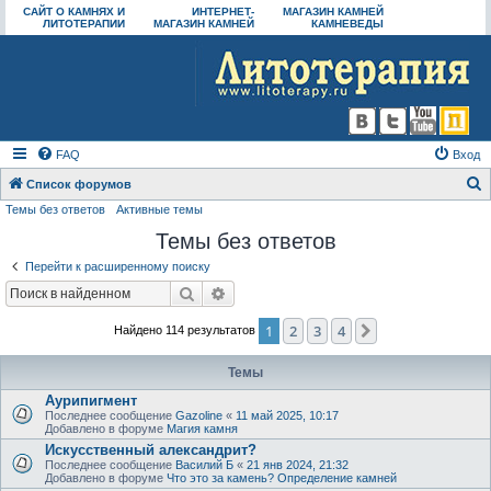
САЙТ О КАМНЯХ И
ИНТЕРНЕТ-
МАГАЗИН КАМНЕЙ
ЛИТОТЕРАПИИ
МАГАЗИН КАМНЕЙ
КАМНЕВЕДЫ
FAQ
Вход
Список форумов
Темы без ответов
Активные темы
о
Темы без ответов
и
с
Перейти к расширенному поиску
к
Поиск
Расширенный поиск
1
2
3
4
След.
Найдено 114 результатов
Темы
Аурипигмент
Последнее сообщение
Gazoline
«
11 май 2025, 10:17
Добавлено в форуме
Магия камня
Искусственный александрит?
Последнее сообщение
Василий Б
«
21 янв 2024, 21:32
Добавлено в форуме
Что это за камень? Определение камней