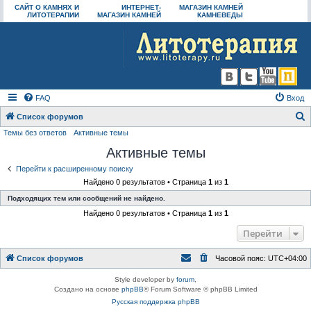
САЙТ О КАМНЯХ И
ИНТЕРНЕТ-
МАГАЗИН КАМНЕЙ
ЛИТОТЕРАПИИ
МАГАЗИН КАМНЕЙ
КАМНЕВЕДЫ
FAQ
Вход
Список форумов
Темы без ответов
Активные темы
о
Активные темы
и
с
Перейти к расширенному поиску
Найдено 0 результатов • Страница
1
из
1
к
Подходящих тем или сообщений не найдено.
Найдено 0 результатов • Страница
1
из
1
Перейти
Список форумов
Часовой пояс:
UTC+04:00
Style developer by
forum
,
Создано на основе
phpBB
® Forum Software © phpBB Limited
Русская поддержка phpBB