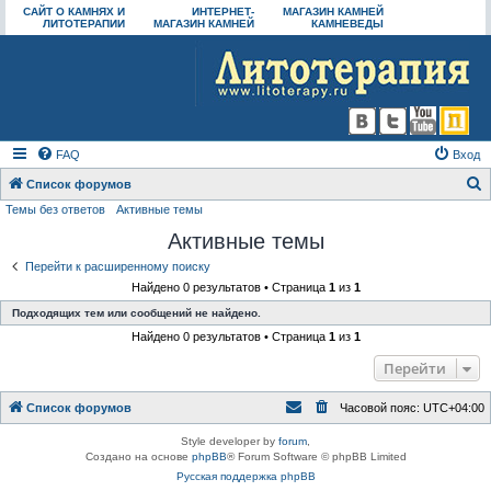
САЙТ О КАМНЯХ И
ИНТЕРНЕТ-
МАГАЗИН КАМНЕЙ
ЛИТОТЕРАПИИ
МАГАЗИН КАМНЕЙ
КАМНЕВЕДЫ
FAQ
Вход
Список форумов
Темы без ответов
Активные темы
о
Активные темы
и
с
Перейти к расширенному поиску
Найдено 0 результатов • Страница
1
из
1
к
Подходящих тем или сообщений не найдено.
Найдено 0 результатов • Страница
1
из
1
Перейти
Список форумов
Часовой пояс:
UTC+04:00
Style developer by
forum
,
Создано на основе
phpBB
® Forum Software © phpBB Limited
Русская поддержка phpBB