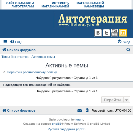
САЙТ О КАМНЯХ И
ИНТЕРНЕТ-
МАГАЗИН КАМНЕЙ
ЛИТОТЕРАПИИ
МАГАЗИН КАМНЕЙ
КАМНЕВЕДЫ
FAQ
Вход
Список форумов
Темы без ответов
Активные темы
о
Активные темы
и
с
Перейти к расширенному поиску
Найдено 0 результатов • Страница
1
из
1
к
Подходящих тем или сообщений не найдено.
Найдено 0 результатов • Страница
1
из
1
Перейти
Список форумов
Часовой пояс:
UTC+04:00
Style developer by
forum
,
Создано на основе
phpBB
® Forum Software © phpBB Limited
Русская поддержка phpBB