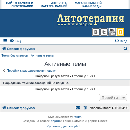
САЙТ О КАМНЯХ И
ИНТЕРНЕТ-
МАГАЗИН КАМНЕЙ
ЛИТОТЕРАПИИ
МАГАЗИН КАМНЕЙ
КАМНЕВЕДЫ
FAQ
Вход
Список форумов
Темы без ответов
Активные темы
о
Активные темы
и
с
Перейти к расширенному поиску
Найдено 0 результатов • Страница
1
из
1
к
Подходящих тем или сообщений не найдено.
Найдено 0 результатов • Страница
1
из
1
Перейти
Список форумов
Часовой пояс:
UTC+04:00
Style developer by
forum
,
Создано на основе
phpBB
® Forum Software © phpBB Limited
Русская поддержка phpBB