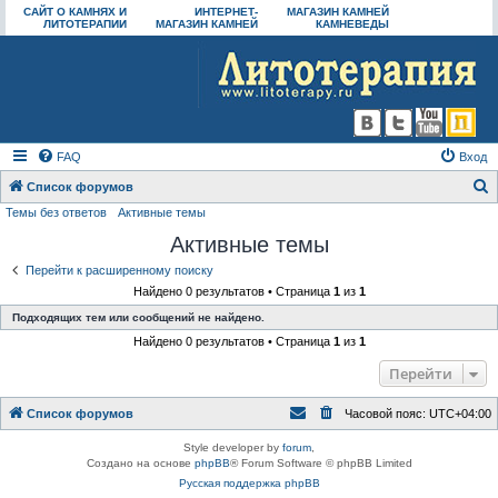
САЙТ О КАМНЯХ И
ИНТЕРНЕТ-
МАГАЗИН КАМНЕЙ
ЛИТОТЕРАПИИ
МАГАЗИН КАМНЕЙ
КАМНЕВЕДЫ
FAQ
Вход
Список форумов
Темы без ответов
Активные темы
о
Активные темы
и
с
Перейти к расширенному поиску
Найдено 0 результатов • Страница
1
из
1
к
Подходящих тем или сообщений не найдено.
Найдено 0 результатов • Страница
1
из
1
Перейти
Список форумов
Часовой пояс:
UTC+04:00
Style developer by
forum
,
Создано на основе
phpBB
® Forum Software © phpBB Limited
Русская поддержка phpBB