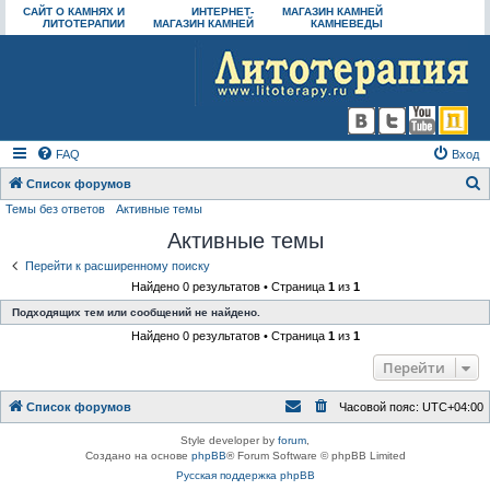
САЙТ О КАМНЯХ И
ИНТЕРНЕТ-
МАГАЗИН КАМНЕЙ
ЛИТОТЕРАПИИ
МАГАЗИН КАМНЕЙ
КАМНЕВЕДЫ
FAQ
Вход
Список форумов
Темы без ответов
Активные темы
о
Активные темы
и
с
Перейти к расширенному поиску
Найдено 0 результатов • Страница
1
из
1
к
Подходящих тем или сообщений не найдено.
Найдено 0 результатов • Страница
1
из
1
Перейти
Список форумов
Часовой пояс:
UTC+04:00
Style developer by
forum
,
Создано на основе
phpBB
® Forum Software © phpBB Limited
Русская поддержка phpBB