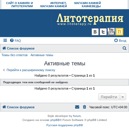
САЙТ О КАМНЯХ И
ИНТЕРНЕТ-
МАГАЗИН КАМНЕЙ
ЛИТОТЕРАПИИ
МАГАЗИН КАМНЕЙ
КАМНЕВЕДЫ
FAQ
Вход
Список форумов
Темы без ответов
Активные темы
о
Активные темы
и
с
Перейти к расширенному поиску
Найдено 0 результатов • Страница
1
из
1
к
Подходящих тем или сообщений не найдено.
Найдено 0 результатов • Страница
1
из
1
Перейти
Список форумов
Часовой пояс:
UTC+04:00
Style developer by
forum
,
Создано на основе
phpBB
® Forum Software © phpBB Limited
Русская поддержка phpBB