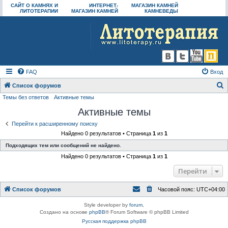
САЙТ О КАМНЯХ И
ИНТЕРНЕТ-
МАГАЗИН КАМНЕЙ
ЛИТОТЕРАПИИ
МАГАЗИН КАМНЕЙ
КАМНЕВЕДЫ
FAQ
Вход
Список форумов
Темы без ответов
Активные темы
о
Активные темы
и
с
Перейти к расширенному поиску
Найдено 0 результатов • Страница
1
из
1
к
Подходящих тем или сообщений не найдено.
Найдено 0 результатов • Страница
1
из
1
Перейти
Список форумов
Часовой пояс:
UTC+04:00
Style developer by
forum
,
Создано на основе
phpBB
® Forum Software © phpBB Limited
Русская поддержка phpBB