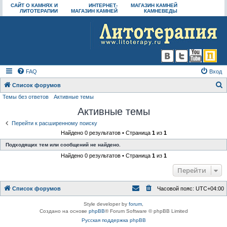
САЙТ О КАМНЯХ И
ИНТЕРНЕТ-
МАГАЗИН КАМНЕЙ
ЛИТОТЕРАПИИ
МАГАЗИН КАМНЕЙ
КАМНЕВЕДЫ
FAQ
Вход
Список форумов
Темы без ответов
Активные темы
о
Активные темы
и
с
Перейти к расширенному поиску
Найдено 0 результатов • Страница
1
из
1
к
Подходящих тем или сообщений не найдено.
Найдено 0 результатов • Страница
1
из
1
Перейти
Список форумов
Часовой пояс:
UTC+04:00
Style developer by
forum
,
Создано на основе
phpBB
® Forum Software © phpBB Limited
Русская поддержка phpBB