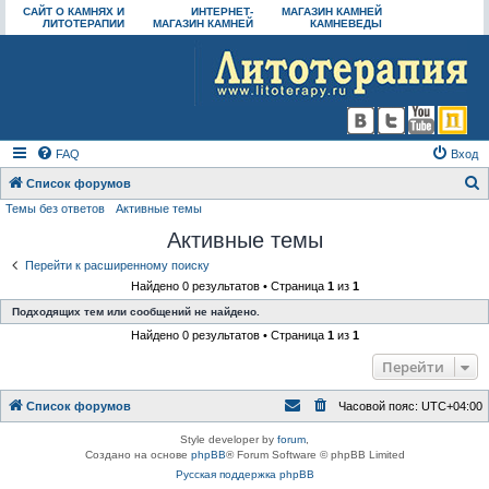
САЙТ О КАМНЯХ И
ИНТЕРНЕТ-
МАГАЗИН КАМНЕЙ
ЛИТОТЕРАПИИ
МАГАЗИН КАМНЕЙ
КАМНЕВЕДЫ
FAQ
Вход
Список форумов
Темы без ответов
Активные темы
о
Активные темы
и
с
Перейти к расширенному поиску
Найдено 0 результатов • Страница
1
из
1
к
Подходящих тем или сообщений не найдено.
Найдено 0 результатов • Страница
1
из
1
Перейти
Список форумов
Часовой пояс:
UTC+04:00
Style developer by
forum
,
Создано на основе
phpBB
® Forum Software © phpBB Limited
Русская поддержка phpBB