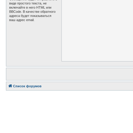
виде простого текста, не
включайте в него HTML или
BBCode. В качестве обратного
адреса будет показываться
ваш адрес email.
Список форумов