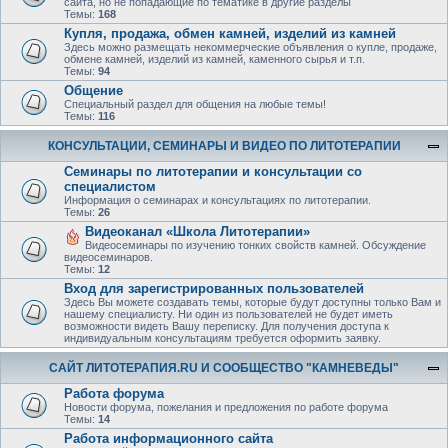
сайта, но не попадающие по тематике в другие разделы
Темы:
168
Купля, продажа, обмен камней, изделий из камней
Здесь можно размещать некоммерческие объявления о купле, продаже,
обмене камней, изделий из камней, каменного сырья и т.п.
Темы:
94
Общение
Специальный раздел для общения на любые темы!
Темы:
116
КОНСУЛЬТАЦИИ, СЕМИНАРЫ И ВИДЕО ПО ЛИТОТЕРАПИИ
Семинары по литотерапии и консультации со
специалистом
Информация о семинарах и консультациях по литотерапии.
Темы:
26
Видеоканал «Школа Литотерапии»
Видеосеминары по изучению тонких свойств камней. Обсуждение
видеосеминаров.
Темы:
12
Вход для зарегистрированных пользователей
Здесь Вы можете создавать темы, которые будут доступны только Вам и
нашему специалисту. Ни один из пользователей не будет иметь
возможности видеть Вашу переписку. Для получения доступа к
индивидуальным консультациям требуется оформить заявку.
САЙТ ЛИТОТЕРАПИЯ.RU И СООБЩЕСТВО "КАМНЕВЕДЫ"
Работа форума
Новости форума, пожелания и предложения по работе форума
Темы:
14
Работа информационного сайта