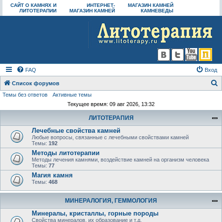
САЙТ О КАМНЯХ И
ИНТЕРНЕТ-
МАГАЗИН КАМНЕЙ
ЛИТОТЕРАПИИ
МАГАЗИН КАМНЕЙ
КАМНЕВЕДЫ
FAQ
Вход
Список форумов
Темы без ответов
Активные темы
о
Текущее время: 09 авг 2026, 13:32
и
ЛИТОТЕРАПИЯ
с
Лечебные свойства камней
к
Любые вопросы, связанные с лечебными свойствами камней
Темы:
192
Методы литотерапии
Методы лечения камнями, воздействие камней на организм человека
Темы:
77
Магия камня
Темы:
468
МИНЕРАЛОГИЯ, ГЕММОЛОГИЯ
Минералы, кристаллы, горные породы
Свойства минералов, их образование и т.д.