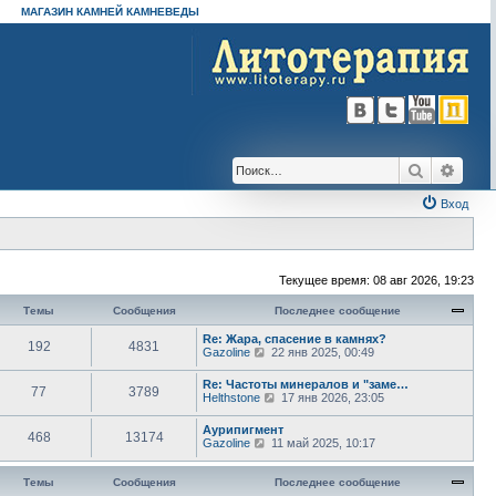
МАГАЗИН КАМНЕЙ КАМНЕВЕДЫ
Поиск
Расш
Вход
Текущее время: 08 авг 2026, 19:23
Темы
Сообщения
Последнее сообщение
Re: Жара, спасение в камнях?
192
4831
П
Gazoline
22 янв 2025, 00:49
е
р
Re: Частоты минералов и "заме…
77
3789
е
П
Helthstone
17 янв 2026, 23:05
й
е
т
р
Аурипигмент
и
468
13174
е
П
Gazoline
11 май 2025, 10:17
к
й
е
п
т
р
о
и
е
Темы
Сообщения
Последнее сообщение
с
к
й