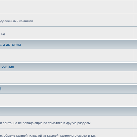
поделочными камнями
т.д
Е И ИСТОРИИ
 УЧЕНИЯ
Й
Е
и сайта, но не попадающие по тематике в другие разделы
 обмене камней, изделий из камней, каменного сырья и т.п.