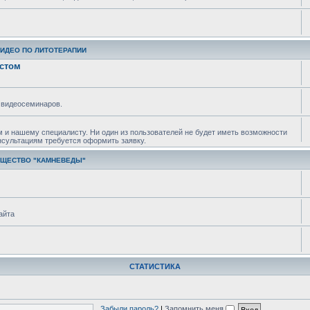
ВИДЕО ПО ЛИТОТЕРАПИИ
истом
 видеосеминаров.
м и нашему специалисту. Ни один из пользователей не будет иметь возможности
нсультациям требуется оформить заявку.
БЩЕСТВО "КАМНЕВЕДЫ"
айта
СТАТИСТИКА
Забыли пароль?
|
Запомнить меня