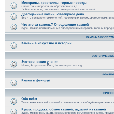
Минералы, кристаллы, горные породы
Свойства минералов, их образование и т.д.
Любые вопросы, связанные с минералогией и геологией.
Драгоценные камни, ювелирное дело
Все что связано с геммологией, ювелирным делом, драгоценными и 
Что это за камень? Определение камней
Здесь можно найти помощь в определении минералов, горных пород и 
КАМЕНЬ В ИСКУССТВ
Камень в искусстве и истории
ЭЗОТЕРИЧЕСКИЕ
Эзотерические учения
Магия, Астрология, Йога, Космоэнергетика и др.
ФЭН-ШУ
Камни в фэн-шуй
ПРОЧЕ
Обо всём
Темы, которые в той или иной степени касаются общей направленност
Купля, продажа, обмен камней, изделий из камней
Здесь можно размещать некоммерческие объявления о купле, продаже,