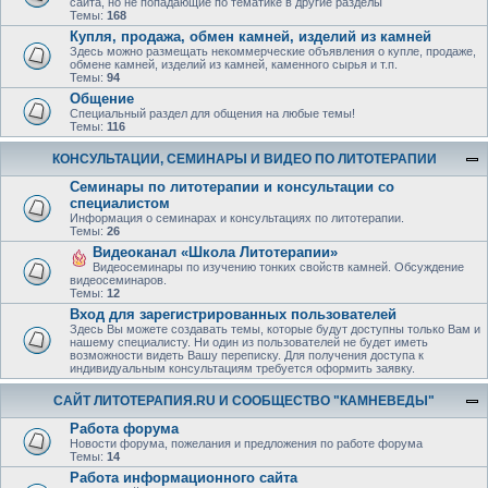
сайта, но не попадающие по тематике в другие разделы
Темы:
168
Купля, продажа, обмен камней, изделий из камней
Здесь можно размещать некоммерческие объявления о купле, продаже,
обмене камней, изделий из камней, каменного сырья и т.п.
Темы:
94
Общение
Специальный раздел для общения на любые темы!
Темы:
116
КОНСУЛЬТАЦИИ, СЕМИНАРЫ И ВИДЕО ПО ЛИТОТЕРАПИИ
Семинары по литотерапии и консультации со
специалистом
Информация о семинарах и консультациях по литотерапии.
Темы:
26
Видеоканал «Школа Литотерапии»
Видеосеминары по изучению тонких свойств камней. Обсуждение
видеосеминаров.
Темы:
12
Вход для зарегистрированных пользователей
Здесь Вы можете создавать темы, которые будут доступны только Вам и
нашему специалисту. Ни один из пользователей не будет иметь
возможности видеть Вашу переписку. Для получения доступа к
индивидуальным консультациям требуется оформить заявку.
САЙТ ЛИТОТЕРАПИЯ.RU И СООБЩЕСТВО "КАМНЕВЕДЫ"
Работа форума
Новости форума, пожелания и предложения по работе форума
Темы:
14
Работа информационного сайта