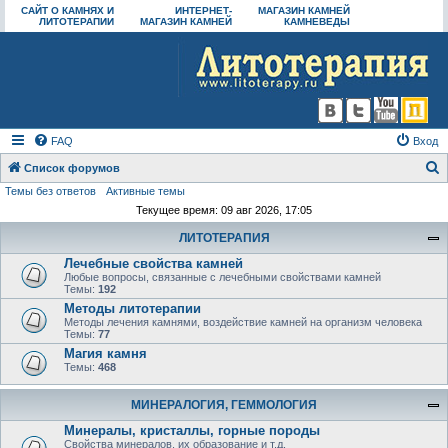
САЙТ О КАМНЯХ И
ИНТЕРНЕТ-
МАГАЗИН КАМНЕЙ
ЛИТОТЕРАПИИ
МАГАЗИН КАМНЕЙ
КАМНЕВЕДЫ
FAQ
Вход
Список форумов
Темы без ответов
Активные темы
о
Текущее время: 09 авг 2026, 17:05
и
ЛИТОТЕРАПИЯ
с
Лечебные свойства камней
к
Любые вопросы, связанные с лечебными свойствами камней
Темы:
192
Методы литотерапии
Методы лечения камнями, воздействие камней на организм человека
Темы:
77
Магия камня
Темы:
468
МИНЕРАЛОГИЯ, ГЕММОЛОГИЯ
Минералы, кристаллы, горные породы
Свойства минералов, их образование и т.д.