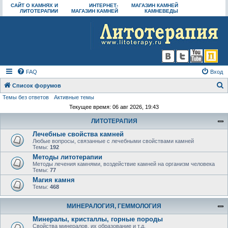
САЙТ О КАМНЯХ И
ИНТЕРНЕТ-
МАГАЗИН КАМНЕЙ
ЛИТОТЕРАПИИ
МАГАЗИН КАМНЕЙ
КАМНЕВЕДЫ
FAQ
Вход
Список форумов
Темы без ответов
Активные темы
о
Текущее время: 06 авг 2026, 19:43
и
ЛИТОТЕРАПИЯ
с
Лечебные свойства камней
к
Любые вопросы, связанные с лечебными свойствами камней
Темы:
192
Методы литотерапии
Методы лечения камнями, воздействие камней на организм человека
Темы:
77
Магия камня
Темы:
468
МИНЕРАЛОГИЯ, ГЕММОЛОГИЯ
Минералы, кристаллы, горные породы
Свойства минералов, их образование и т.д.