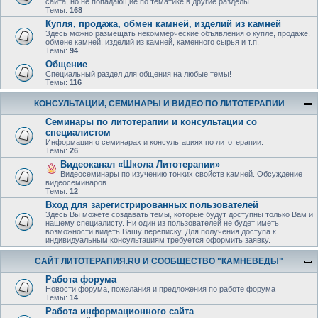
сайта, но не попадающие по тематике в другие разделы
Темы:
168
Купля, продажа, обмен камней, изделий из камней
Здесь можно размещать некоммерческие объявления о купле, продаже,
обмене камней, изделий из камней, каменного сырья и т.п.
Темы:
94
Общение
Специальный раздел для общения на любые темы!
Темы:
116
КОНСУЛЬТАЦИИ, СЕМИНАРЫ И ВИДЕО ПО ЛИТОТЕРАПИИ
Семинары по литотерапии и консультации со
специалистом
Информация о семинарах и консультациях по литотерапии.
Темы:
26
Видеоканал «Школа Литотерапии»
Видеосеминары по изучению тонких свойств камней. Обсуждение
видеосеминаров.
Темы:
12
Вход для зарегистрированных пользователей
Здесь Вы можете создавать темы, которые будут доступны только Вам и
нашему специалисту. Ни один из пользователей не будет иметь
возможности видеть Вашу переписку. Для получения доступа к
индивидуальным консультациям требуется оформить заявку.
САЙТ ЛИТОТЕРАПИЯ.RU И СООБЩЕСТВО "КАМНЕВЕДЫ"
Работа форума
Новости форума, пожелания и предложения по работе форума
Темы:
14
Работа информационного сайта