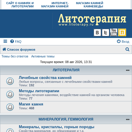
САЙТ О КАМНЯХ И
ИНТЕРНЕТ-
МАГАЗИН КАМНЕЙ
ЛИТОТЕРАПИИ
МАГАЗИН КАМНЕЙ
КАМНЕВЕДЫ
FAQ
Вход
Список форумов
Темы без ответов
Активные темы
о
Текущее время: 08 авг 2026, 13:31
и
ЛИТОТЕРАПИЯ
с
Лечебные свойства камней
к
Любые вопросы, связанные с лечебными свойствами камней
Темы:
192
Методы литотерапии
Методы лечения камнями, воздействие камней на организм человека
Темы:
77
Магия камня
Темы:
468
МИНЕРАЛОГИЯ, ГЕММОЛОГИЯ
Минералы, кристаллы, горные породы
Свойства минералов, их образование и т.д.