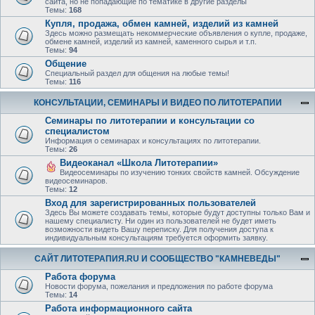
сайта, но не попадающие по тематике в другие разделы
Темы:
168
Купля, продажа, обмен камней, изделий из камней
Здесь можно размещать некоммерческие объявления о купле, продаже,
обмене камней, изделий из камней, каменного сырья и т.п.
Темы:
94
Общение
Специальный раздел для общения на любые темы!
Темы:
116
КОНСУЛЬТАЦИИ, СЕМИНАРЫ И ВИДЕО ПО ЛИТОТЕРАПИИ
Семинары по литотерапии и консультации со
специалистом
Информация о семинарах и консультациях по литотерапии.
Темы:
26
Видеоканал «Школа Литотерапии»
Видеосеминары по изучению тонких свойств камней. Обсуждение
видеосеминаров.
Темы:
12
Вход для зарегистрированных пользователей
Здесь Вы можете создавать темы, которые будут доступны только Вам и
нашему специалисту. Ни один из пользователей не будет иметь
возможности видеть Вашу переписку. Для получения доступа к
индивидуальным консультациям требуется оформить заявку.
САЙТ ЛИТОТЕРАПИЯ.RU И СООБЩЕСТВО "КАМНЕВЕДЫ"
Работа форума
Новости форума, пожелания и предложения по работе форума
Темы:
14
Работа информационного сайта