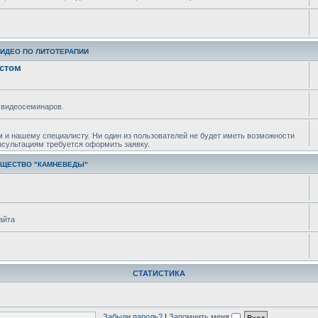
ВИДЕО ПО ЛИТОТЕРАПИИ
истом
 видеосеминаров.
м и нашему специалисту. Ни один из пользователей не будет иметь возможности
нсультациям требуется оформить заявку.
БЩЕСТВО "КАМНЕВЕДЫ"
айта
СТАТИСТИКА
Забыли пароль?
|
Запомнить меня