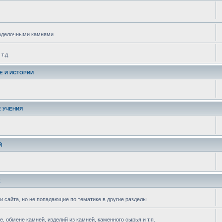
поделочными камнями
т.д
Е И ИСТОРИИ
 УЧЕНИЯ
Й
Е
и сайта, но не попадающие по тематике в другие разделы
 обмене камней, изделий из камней, каменного сырья и т.п.