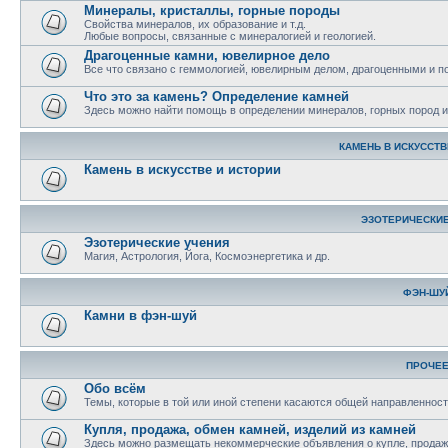
Минералы, кристаллы, горные породы
Свойства минералов, их образование и т.д.
Любые вопросы, связанные с минералогией и геологией.
Драгоценные камни, ювелирное дело
Все что связано с геммологией, ювелирным делом, драгоценными и 
Что это за камень? Определение камней
Здесь можно найти помощь в определении минералов, горных пород и 
КАМЕНЬ В ИСКУССТВ
Камень в искусстве и истории
ЭЗОТЕРИЧЕСКИЕ
Эзотерические учения
Магия, Астрология, Йога, Космоэнергетика и др.
ФЭН-ШУ
Камни в фэн-шуй
ПРОЧЕ
Обо всём
Темы, которые в той или иной степени касаются общей направленност
Купля, продажа, обмен камней, изделий из камней
Здесь можно размещать некоммерческие объявления о купле, продаже,