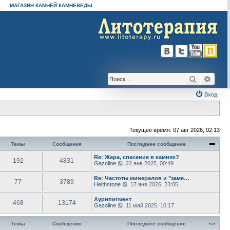
МАГАЗИН КАМНЕЙ КАМНЕВЕДЫ
Поиск
Расш
Вход
Текущее время: 07 авг 2026, 02:13
Темы
Сообщения
Последнее сообщение
Re: Жара, спасение в камнях?
192
4831
П
Gazoline
22 янв 2025, 00:49
е
р
Re: Частоты минералов и "заме…
77
3789
е
П
Helthstone
17 янв 2026, 23:05
й
е
т
р
Аурипигмент
и
468
13174
е
П
Gazoline
11 май 2025, 10:17
к
й
е
п
т
р
о
и
е
Темы
Сообщения
Последнее сообщение
с
к
й