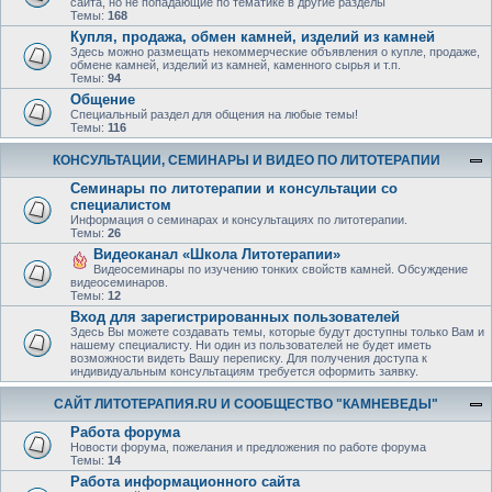
сайта, но не попадающие по тематике в другие разделы
Темы:
168
Купля, продажа, обмен камней, изделий из камней
Здесь можно размещать некоммерческие объявления о купле, продаже,
обмене камней, изделий из камней, каменного сырья и т.п.
Темы:
94
Общение
Специальный раздел для общения на любые темы!
Темы:
116
КОНСУЛЬТАЦИИ, СЕМИНАРЫ И ВИДЕО ПО ЛИТОТЕРАПИИ
Семинары по литотерапии и консультации со
специалистом
Информация о семинарах и консультациях по литотерапии.
Темы:
26
Видеоканал «Школа Литотерапии»
Видеосеминары по изучению тонких свойств камней. Обсуждение
видеосеминаров.
Темы:
12
Вход для зарегистрированных пользователей
Здесь Вы можете создавать темы, которые будут доступны только Вам и
нашему специалисту. Ни один из пользователей не будет иметь
возможности видеть Вашу переписку. Для получения доступа к
индивидуальным консультациям требуется оформить заявку.
САЙТ ЛИТОТЕРАПИЯ.RU И СООБЩЕСТВО "КАМНЕВЕДЫ"
Работа форума
Новости форума, пожелания и предложения по работе форума
Темы:
14
Работа информационного сайта