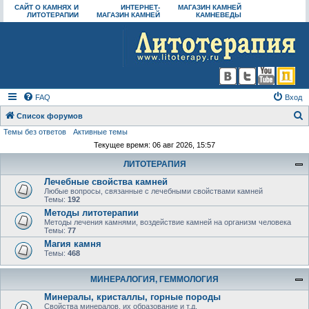
САЙТ О КАМНЯХ И
ИНТЕРНЕТ-
МАГАЗИН КАМНЕЙ
ЛИТОТЕРАПИИ
МАГАЗИН КАМНЕЙ
КАМНЕВЕДЫ
FAQ
Вход
Список форумов
Темы без ответов
Активные темы
о
Текущее время: 06 авг 2026, 15:57
и
ЛИТОТЕРАПИЯ
с
Лечебные свойства камней
к
Любые вопросы, связанные с лечебными свойствами камней
Темы:
192
Методы литотерапии
Методы лечения камнями, воздействие камней на организм человека
Темы:
77
Магия камня
Темы:
468
МИНЕРАЛОГИЯ, ГЕММОЛОГИЯ
Минералы, кристаллы, горные породы
Свойства минералов, их образование и т.д.