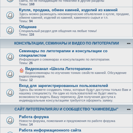
сайта, но не попадающие по тематике в другие разделы
Темы:
168
Купля, продажа, обмен камней, изделий из камней
Здесь можно размещать некоммерческие объявления о купле, продаже,
обмене камней, изделий из камней, каменного сырья и т.п.
Темы:
94
Общение
Специальный раздел для общения на любые темы!
Темы:
116
КОНСУЛЬТАЦИИ, СЕМИНАРЫ И ВИДЕО ПО ЛИТОТЕРАПИИ
Семинары по литотерапии и консультации со
специалистом
Информация о семинарах и консультациях по литотерапии.
Темы:
26
Видеоканал «Школа Литотерапии»
Видеосеминары по изучению тонких свойств камней. Обсуждение
видеосеминаров.
Темы:
12
Вход для зарегистрированных пользователей
Здесь Вы можете создавать темы, которые будут доступны только Вам и
нашему специалисту. Ни один из пользователей не будет иметь
возможности видеть Вашу переписку. Для получения доступа к
индивидуальным консультациям требуется оформить заявку.
САЙТ ЛИТОТЕРАПИЯ.RU И СООБЩЕСТВО "КАМНЕВЕДЫ"
Работа форума
Новости форума, пожелания и предложения по работе форума
Темы:
14
Работа информационного сайта