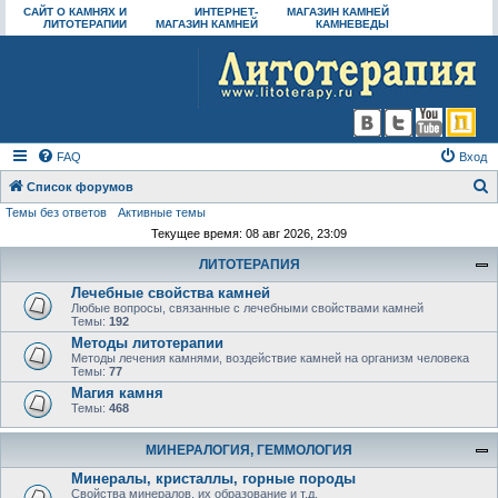
САЙТ О КАМНЯХ И
ИНТЕРНЕТ-
МАГАЗИН КАМНЕЙ
ЛИТОТЕРАПИИ
МАГАЗИН КАМНЕЙ
КАМНЕВЕДЫ
FAQ
Вход
Список форумов
Темы без ответов
Активные темы
о
Текущее время: 08 авг 2026, 23:09
и
ЛИТОТЕРАПИЯ
с
Лечебные свойства камней
к
Любые вопросы, связанные с лечебными свойствами камней
Темы:
192
Методы литотерапии
Методы лечения камнями, воздействие камней на организм человека
Темы:
77
Магия камня
Темы:
468
МИНЕРАЛОГИЯ, ГЕММОЛОГИЯ
Минералы, кристаллы, горные породы
Свойства минералов, их образование и т.д.