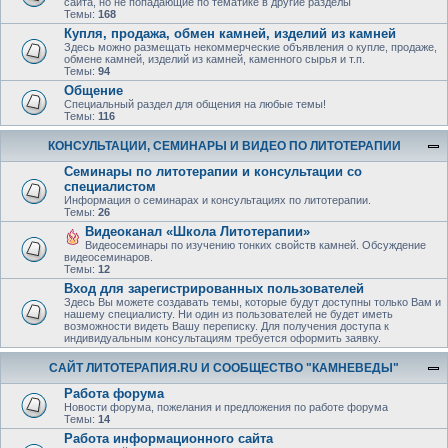
сайта, но не попадающие по тематике в другие разделы
Темы:
168
Купля, продажа, обмен камней, изделий из камней
Здесь можно размещать некоммерческие объявления о купле, продаже,
обмене камней, изделий из камней, каменного сырья и т.п.
Темы:
94
Общение
Специальный раздел для общения на любые темы!
Темы:
116
КОНСУЛЬТАЦИИ, СЕМИНАРЫ И ВИДЕО ПО ЛИТОТЕРАПИИ
Семинары по литотерапии и консультации со
специалистом
Информация о семинарах и консультациях по литотерапии.
Темы:
26
Видеоканал «Школа Литотерапии»
Видеосеминары по изучению тонких свойств камней. Обсуждение
видеосеминаров.
Темы:
12
Вход для зарегистрированных пользователей
Здесь Вы можете создавать темы, которые будут доступны только Вам и
нашему специалисту. Ни один из пользователей не будет иметь
возможности видеть Вашу переписку. Для получения доступа к
индивидуальным консультациям требуется оформить заявку.
САЙТ ЛИТОТЕРАПИЯ.RU И СООБЩЕСТВО "КАМНЕВЕДЫ"
Работа форума
Новости форума, пожелания и предложения по работе форума
Темы:
14
Работа информационного сайта