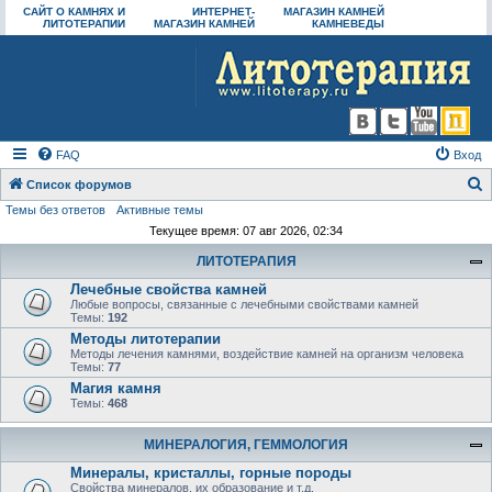
САЙТ О КАМНЯХ И
ИНТЕРНЕТ-
МАГАЗИН КАМНЕЙ
ЛИТОТЕРАПИИ
МАГАЗИН КАМНЕЙ
КАМНЕВЕДЫ
FAQ
Вход
Список форумов
Темы без ответов
Активные темы
о
Текущее время: 07 авг 2026, 02:34
и
ЛИТОТЕРАПИЯ
с
Лечебные свойства камней
к
Любые вопросы, связанные с лечебными свойствами камней
Темы:
192
Методы литотерапии
Методы лечения камнями, воздействие камней на организм человека
Темы:
77
Магия камня
Темы:
468
МИНЕРАЛОГИЯ, ГЕММОЛОГИЯ
Минералы, кристаллы, горные породы
Свойства минералов, их образование и т.д.