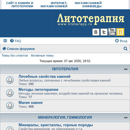
САЙТ О КАМНЯХ И
ИНТЕРНЕТ-
МАГАЗИН КАМНЕЙ
ЛИТОТЕРАПИИ
МАГАЗИН КАМНЕЙ
КАМНЕВЕДЫ
FAQ
Вход
Список форумов
Темы без ответов
Активные темы
о
Текущее время: 07 авг 2026, 18:51
и
ЛИТОТЕРАПИЯ
с
Лечебные свойства камней
к
Любые вопросы, связанные с лечебными свойствами камней
Темы:
192
Методы литотерапии
Методы лечения камнями, воздействие камней на организм человека
Темы:
77
Магия камня
Темы:
468
МИНЕРАЛОГИЯ, ГЕММОЛОГИЯ
Минералы, кристаллы, горные породы
Свойства минералов, их образование и т.д.