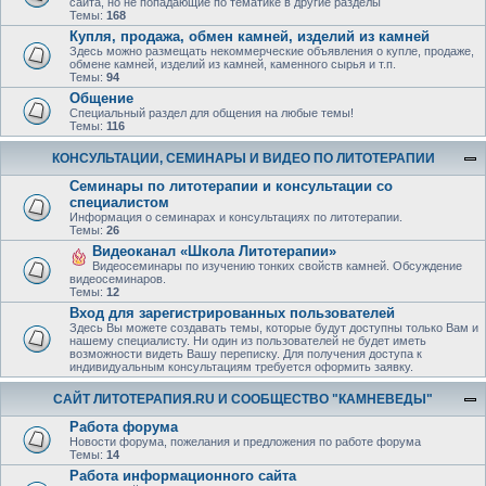
сайта, но не попадающие по тематике в другие разделы
Темы:
168
Купля, продажа, обмен камней, изделий из камней
Здесь можно размещать некоммерческие объявления о купле, продаже,
обмене камней, изделий из камней, каменного сырья и т.п.
Темы:
94
Общение
Специальный раздел для общения на любые темы!
Темы:
116
КОНСУЛЬТАЦИИ, СЕМИНАРЫ И ВИДЕО ПО ЛИТОТЕРАПИИ
Семинары по литотерапии и консультации со
специалистом
Информация о семинарах и консультациях по литотерапии.
Темы:
26
Видеоканал «Школа Литотерапии»
Видеосеминары по изучению тонких свойств камней. Обсуждение
видеосеминаров.
Темы:
12
Вход для зарегистрированных пользователей
Здесь Вы можете создавать темы, которые будут доступны только Вам и
нашему специалисту. Ни один из пользователей не будет иметь
возможности видеть Вашу переписку. Для получения доступа к
индивидуальным консультациям требуется оформить заявку.
САЙТ ЛИТОТЕРАПИЯ.RU И СООБЩЕСТВО "КАМНЕВЕДЫ"
Работа форума
Новости форума, пожелания и предложения по работе форума
Темы:
14
Работа информационного сайта