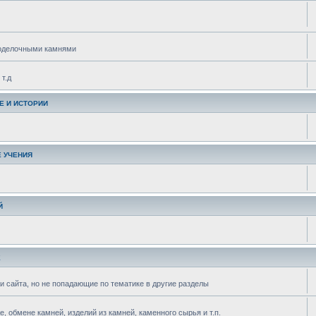
поделочными камнями
т.д
Е И ИСТОРИИ
 УЧЕНИЯ
Й
Е
и сайта, но не попадающие по тематике в другие разделы
 обмене камней, изделий из камней, каменного сырья и т.п.