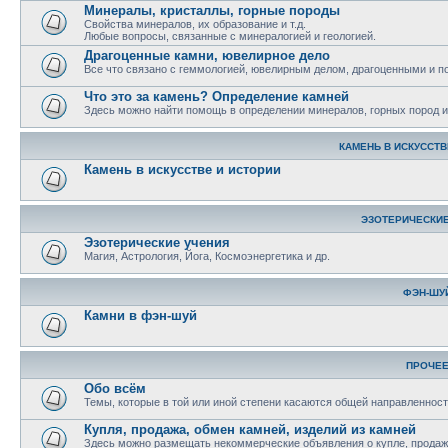
Минералы, кристаллы, горные породы
Свойства минералов, их образование и т.д.
Любые вопросы, связанные с минералогией и геологией.
Драгоценные камни, ювелирное дело
Все что связано с геммологией, ювелирным делом, драгоценными и 
Что это за камень? Определение камней
Здесь можно найти помощь в определении минералов, горных пород и 
КАМЕНЬ В ИСКУССТВ
Камень в искусстве и истории
ЭЗОТЕРИЧЕСКИЕ
Эзотерические учения
Магия, Астрология, Йога, Космоэнергетика и др.
ФЭН-ШУ
Камни в фэн-шуй
ПРОЧЕ
Обо всём
Темы, которые в той или иной степени касаются общей направленност
Купля, продажа, обмен камней, изделий из камней
Здесь можно размещать некоммерческие объявления о купле, продаже,