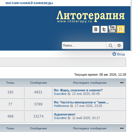
МАГАЗИН КАМНЕЙ КАМНЕВЕДЫ
Поиск
Расш
Вход
Текущее время: 08 авг 2026, 12:28
Темы
Сообщения
Последнее сообщение
Re: Жара, спасение в камнях?
192
4831
П
Gazoline
22 янв 2025, 00:49
е
р
Re: Частоты минералов и "заме…
77
3789
е
П
Helthstone
17 янв 2026, 23:05
й
е
т
р
Аурипигмент
и
468
13174
е
П
Gazoline
11 май 2025, 10:17
к
й
е
п
т
р
о
и
е
Темы
Сообщения
Последнее сообщение
с
к
й