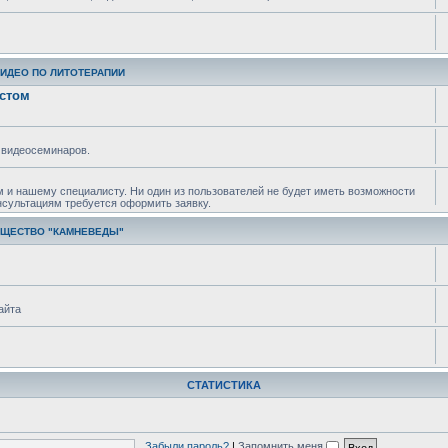
ВИДЕО ПО ЛИТОТЕРАПИИ
истом
 видеосеминаров.
м и нашему специалисту. Ни один из пользователей не будет иметь возможности
нсультациям требуется оформить заявку.
БЩЕСТВО "КАМНЕВЕДЫ"
айта
СТАТИСТИКА
Забыли пароль?
|
Запомнить меня